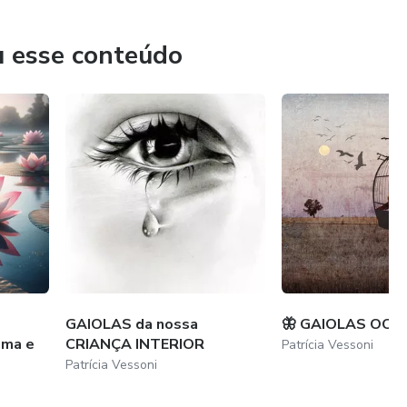
u esse conteúdo
tas outras coisas maravilhosas virão, pois meu propósito
!!!
GAIOLAS da nossa
🦋 GAIOLAS OCUL
lma e
CRIANÇA INTERIOR
Patrícia Vessoni
Patrícia Vessoni