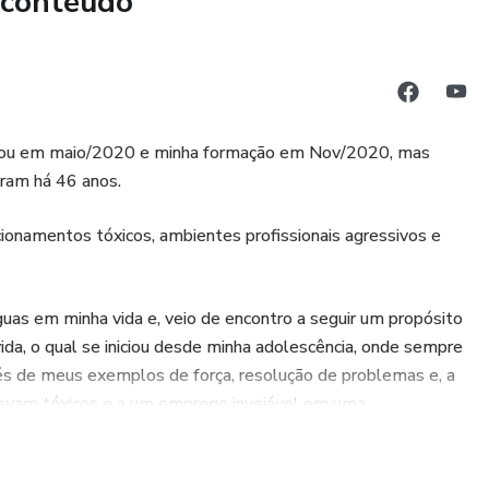
 conteúdo
, faremos o agendamento/confirmação final da sua sessão
.
se, ele se transforma em uma obra de amor e compaixão, já
iciou em maio/2020 e minha formação em Nov/2020, mas
ente a si próprio, mas também a toda a sua linhagem. " Bert
aram há 46 anos.
acionamentos tóxicos, ambientes profissionais agressivos e
guas em minha vida e, veio de encontro a seguir um propósito
da, o qual se iniciou desde minha adolescência, onde sempre
vés de meus exemplos de força, resolução de problemas e, a
tavam tóxicos e a um emprego invejável em uma
ores, decepções, frustações, traumas, mas muita superação e