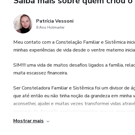
Saiba mais sobre quem criou o
Após a compra: Link HOTMART
via WhatsApp 19 9198-9866
Patrícia Vessoni
Cuide de você!! ⁠
8 Ano Hotmarter
"Quando alguém decide curar-
Meu contato com a Constelação Familiar e Sistêmica in
que não se torna saudável som
minhas experiências de vida desde o ventre materno inici
Hellinger
SIM!!! uma vida de muitos desafios ligados a família, rel
Com amor,
muita escassez financeira.
Patty Vessoni Consteladora
Ser Consteladora Familiar e Sistêmica foi um divisor de á
que até então eu não tinha noção da grandeza em minha vi
@pattyconsteladora
aconselhei, ajudei e muitas vezes transformei vidas atra
coragem de dizer não a relacionamentos que se apresen
Multinacional.
Mostrar mais
De fato nada foi do dia para a noite, sempre houveram d