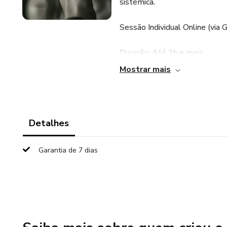
sistêmica.
Sessão Individual Online (via
Duração: Até 1h e meia
Mostrar mais
A busca por...
• Quebrar Ciclos de Repetiçã
Detalhes
• Destraves na vida sexual;
Garantia de 7 dias
• Destraves em tabus.
• Abertura para o novo da au
Exercício sistêmico da sexual