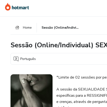
Ir
Ir
Ir
para
para
para
o
o
o
conteúdo
pagamento
rodapé
Home
Sessão (Online/Individual) SEXUALIDADE SISTÊMICA
principal
Sessão (Online/Individual) 
Português
*Limite de 02 sessões por p
A sessão da SEXUALIDADE SI
específicas para a RESSIGN
e crenças, através de pergunt