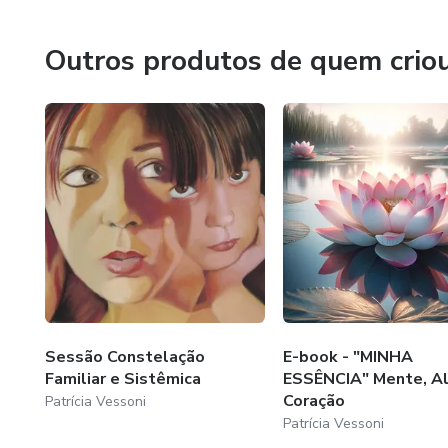
constante resiliência.
Outros produtos de quem crio
E é sobre esta que quero compartilhar com você, pois mui
está além de ajudar, mas sim transformar vidas!!
E saiba que este será somente o início de nossa Trajetória
Com amor e muito respeito,
Patrícia Vessoni
Então, vem comigo!
Sessão Constelação
E-book - "MINHA
Familiar e Sistêmica
ESSÊNCIA" Mente, A
Coração
Patrícia Vessoni
Patrícia Vessoni