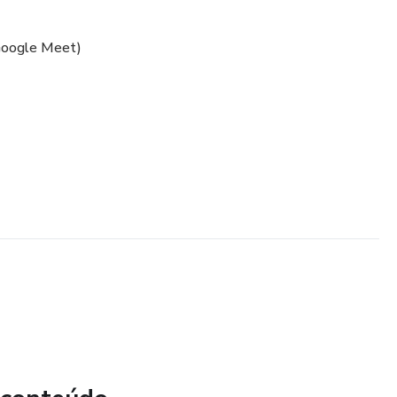
 Google Meet)
o - relacionamentos
todescoberta.
idade + Genograma gráfico da sexualidade.