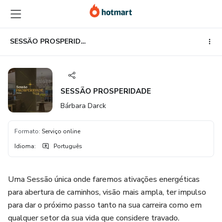
Ir
Ir
Ir
para
para
para
o
o
o
conteúdo
pagamento
rodapé
SESSÃO PROSPERIDADE
principal
SESSÃO PROSPERIDADE
Bárbara Darck
Formato
:
Serviço online
Idioma
:
Português
Uma Sessão única onde faremos ativações energéticas
para abertura de caminhos, visão mais ampla, ter impulso
para dar o próximo passo tanto na sua carreira como em
qualquer setor da sua vida que considere travado.