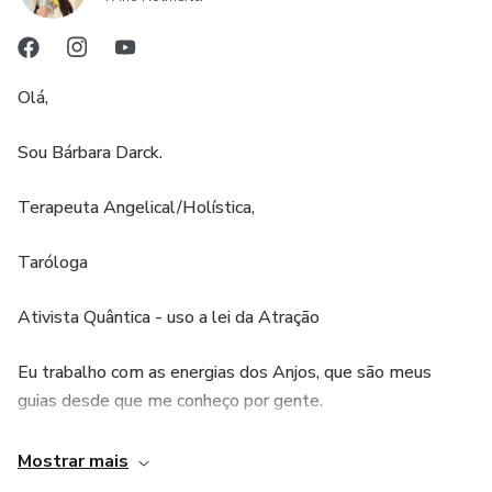
Olá,
Sou Bárbara Darck.
Terapeuta Angelical/Holística,
Taróloga
Ativista Quântica - uso a lei da Atração
Eu trabalho com as energias dos Anjos, que são meus
guias desde que me conheço por gente.
Com a ajuda dos anjos aprendi a escutar minha Intuição, a
Mostrar mais
voz da minha alma, e os sinais desses belos seres de luz