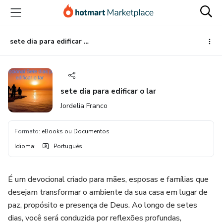
Ir
Ir
Ir
para
para
para
o
o
o
conteúdo
pagamento
rodapé
sete dia para edificar o lar
principal
sete dia para edificar o lar
Jordelia Franco
Formato
:
eBooks ou Documentos
Idioma
:
Português
É um devocional criado para mães, esposas e famílias que
desejam transformar o ambiente da sua casa em lugar de
paz, propósito e presença de Deus. Ao longo de setes
dias, você será conduzida por reflexões profundas,