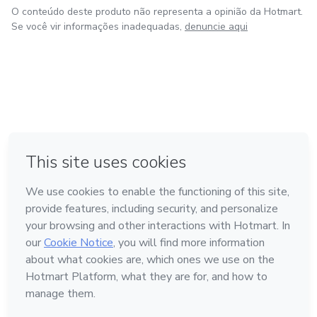
O conteúdo deste produto não representa a opinião da Hotmart.
Se você vir informações inadequadas,
denuncie aqui
em Bogotá
em Amsterdam
em Madrid
na Cidade do México
Feito com
❤
em Belo Horizonte
Conheça a Hotmart
Idioma
Português