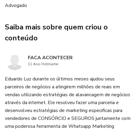
e resultado, em qualquer hipótese. Ao adquiri-lo, o
Advogado
comprador declara estar ciente dessas informações. Os
termos e políticas da Hotmart podem ser acessados aqui,
Saiba mais sobre quem criou o
antes mesmo da conclusão da compra."
conteúdo
FACA ACONTECER
11 Ano Hotmarter
Eduardo Luz durante os últimos meses ajudou seus
parceiros de negócios a atingirem milhões de reais em
vendas utilizando estratégias de alavancagem de negócios
através da internet. Ele resolveu fazer uma parceria e
desenvolveu estratégias de marketing especificas para
vendedores de CONSÓRCIO e SEGUROS juntamente com
uma poderosa ferramenta de Whatsapp Marketing