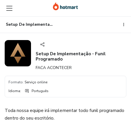
Ir
Ir
Ir
para
para
para
o
o
o
conteúdo
pagamento
rodapé
Setup De Implementação - Funil Programado
principal
Setup De Implementação - Funil
Programado
FACA ACONTECER
Formato
:
Serviço online
Idioma
:
Português
Toda nossa equipe irá implementar todo funil programado
dentro do seu escritório.