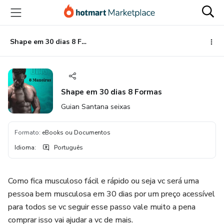
Ir
Ir
Ir
para
para
para
o
o
o
conteúdo
pagamento
rodapé
Shape em 30 dias 8 Formas
principal
Shape em 30 dias 8 Formas
Guian Santana seixas
Formato
:
eBooks ou Documentos
Idioma
:
Português
Como fica musculoso fácil e rápido ou seja vc será uma
pessoa bem musculosa em 30 dias por um preço acessível
para todos se vc seguir esse passo vale muito a pena
comprar isso vai ajudar a vc de mais.