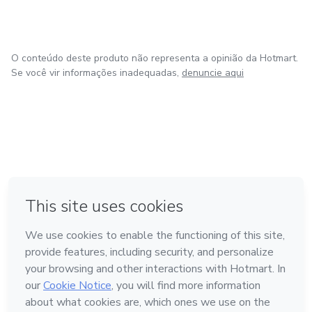
O conteúdo deste produto não representa a opinião da Hotmart.
Se você vir informações inadequadas,
denuncie aqui
em Bogotá
em Amsterdam
em Madrid
na Cidade do México
Feito com
❤
em Belo Horizonte
Conheça a Hotmart