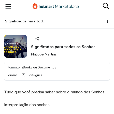
Ir
Ir
Ir
para
para
para
o
o
o
conteúdo
pagamento
rodapé
Significados para todos os Sonhos
principal
Significados para todos os Sonhos
Philippe Martins
Formato
:
eBooks ou Documentos
Idioma
:
Português
Tudo que você precisa saber sobre o mundo dos Sonhos
Interpretação dos sonhos