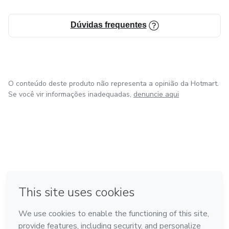
Dúvidas frequentes
O conteúdo deste produto não representa a opinião da Hotmart.
Se você vir informações inadequadas,
denuncie aqui
em Madrid
em Amsterdam
Feito com
❤
em Belo Horizonte
na Cidade do México
em Bogotá