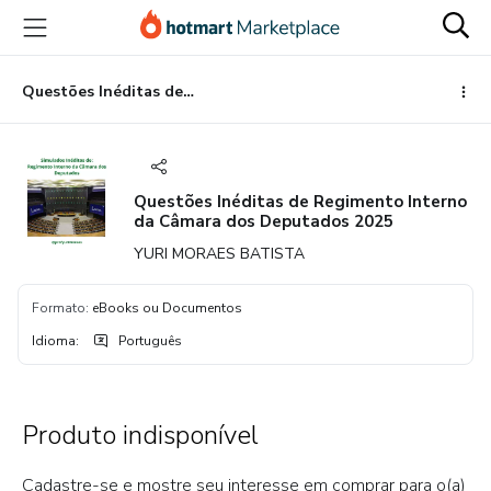
Ir
Ir
Ir
para
para
para
o
o
o
conteúdo
pagamento
rodapé
Questões Inéditas de Regimento Interno da Câmara dos Deputados 2025
principal
Questões Inéditas de Regimento Interno
da Câmara dos Deputados 2025
YURI MORAES BATISTA
Formato
:
eBooks ou Documentos
Idioma
:
Português
Produto indisponível
Cadastre-se e mostre seu interesse em comprar para o(a)