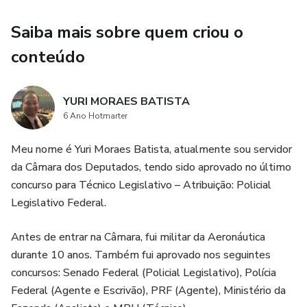
estavam no meu material serviam de base regimental para
a elaboração da Discursiva, na qual a Banca FGV reprovou
Saiba mais sobre quem criou o
mais de 80% dos candidatos.
conteúdo
Link para acesso à Aula Demonstrativa (Aula 1):
YURI MORAES BATISTA
https://drive.google.com/file/d/11avx1caQsA5Uej-
6 Ano Hotmarter
K6Kfei_QcTd3sCndj/view?usp=sharing
Meu nome é Yuri Moraes Batista, atualmente sou servidor
Instagram: @profyurimoraes //
da Câmara dos Deputados, tendo sido aprovado no último
@regimentointernodacamara
concurso para Técnico Legislativo – Atribuição: Policial
Legislativo Federal.
Neste curso, de Simulados Inéditos de Regimento Interno
da Câmara dos Deputados, temos como objetivo:
Antes de entrar na Câmara, fui militar da Aeronáutica
durante 10 anos. Também fui aprovado nos seguintes
a) Permitir com que você simule o ambiente de prova,
concursos: Senado Federal (Policial Legislativo), Polícia
resolvendo questões inéditas elaboradas e comentadas.
Federal (Agente e Escrivão), PRF (Agente), Ministério da