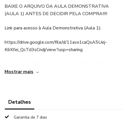
BAIXE O ARQUIVO DA AULA DEMONSTRATIVA
(AULA 1) ANTES DE DECIDIR PELA COMPRA!!!!
Link para acesso à Aula Demonstrativa (Aula 1):
https://drive.google.com/file/d/11avx1caQsA5Uej-
K6Kfei_QcTd3sCndj/view?usp=sharing
As questões inéditas estão no formato Certo/Errado.
Independentemente de qual será a Banca do próximo
Mostrar mais
Concurso, o estudo dos Regimentos não muda.
No último Concurso da Câmara para Analista Legislativo
(FGV 2023), das 26 questões de Regimento Interno da
Detalhes
Câmara dos Deputados, 14 estavam no meu curso.
Garantia de 7 dias
Além disso, e PRINCIPALMENTE, 5 questões que