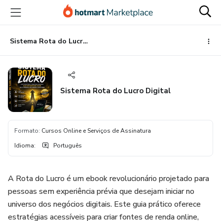
Ir
Ir
Ir
para
para
para
o
o
o
conteúdo
pagamento
rodapé
Sistema Rota do Lucro Digital
principal
Sistema Rota do Lucro Digital
Formato
:
Cursos Online e Serviços de Assinatura
Idioma
:
Português
A Rota do Lucro é um ebook revolucionário projetado para
pessoas sem experiência prévia que desejam iniciar no
universo dos negócios digitais. Este guia prático oferece
estratégias acessíveis para criar fontes de renda online,