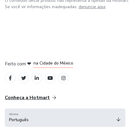
O conteúdo deste produto não representa a opinião da Hotmart.
Se você vir informações inadequadas,
denuncie aqui
em Bogotá
em Amsterdam
em Madrid
na Cidade do México
Feito com
❤
em Belo Horizonte
Conheça a Hotmart
Idioma
Português