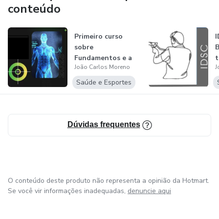
conteúdo
Primeiro curso
I
sobre
B
Fundamentos e a
t
João Carlos Moreno
J
Biomecânica do
Tiro
Saúde e Esportes
Dúvidas frequentes
O conteúdo deste produto não representa a opinião da Hotmart.
Se você vir informações inadequadas,
denuncie aqui