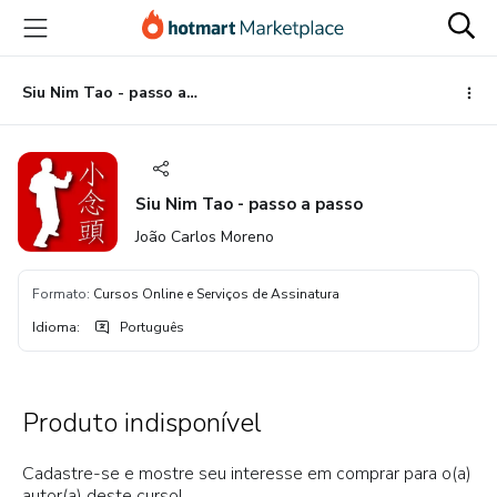
Ir
Ir
Ir
para
para
para
o
o
o
conteúdo
pagamento
rodapé
Siu Nim Tao - passo a passo
principal
Siu Nim Tao - passo a passo
João Carlos Moreno
Formato
:
Cursos Online e Serviços de Assinatura
Idioma
:
Português
Produto indisponível
Cadastre-se e mostre seu interesse em comprar para o(a)
autor(a) deste curso!