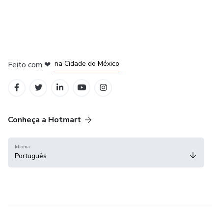
em Bogotá
em Amsterdam
em Madrid
na Cidade do México
Feito com
❤
em Belo Horizonte
Conheça a Hotmart
Idioma
Português