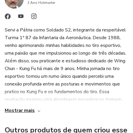
3 Ano Hotmarter
AGORA para começar sua jornada autêntica no Wing
Chun** ⚡
Não deixe esta oportunidade de transformação passar.
Servi a Pátria como Soldado S2, integrante da respeitável
Abrace o Wing Chun como nunca antes e descubra o
Turma 1ª 87 da Infantaria da Aeronáutica. Desde 1988,
mestre em você. Sua jornada começa aqui. Prepare-se para
venho aprimorando minhas habilidades no tiro esportivo,
se surpreender!
uma paixão que me impulsionou ao longo de três décadas.
Além disso, sou praticante e estudioso dedicado de Wing
Chun - Kung Fu há mais de 9 anos. Minha jornada no tiro
esportivo tomou um rumo único quando percebi uma
conexão profunda entre as posturas e movimentos que
pratico no Kung Fu e os fundamentos do tiro. Essa
revelação inspirou uma abordagem inovadora no treinam...
Mostrar mais
Outros produtos de quem criou esse