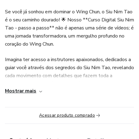
Se você já sonhou em dominar o Wing Chun, o Siu Nim Tao
é o seu caminho dourado! 🌟 Nosso **Curso Digital Siu Nim
Tao - passo a passo** não é apenas uma série de vídeos; é
uma jornada transformadora, um mergulho profundo no
coração do Wing Chun.
Imagina ter acesso a instrutores apaixonados, dedicados a
guiar você através dos segredos do Siu Nim Tao, revelando
cada movimento com detalhes que fazem toda a
diferença. Cada lição é uma experiência imersiva, uma
Mostrar mais
viagem onde a técnica encontra a filosofia, criando uma
sinfonia de habilidade e sabedoria.
**O que você vai ganhar:**
Acessar produto comprado
✨ **Instrução Passo a Passo:** Nada é deixado ao acaso.