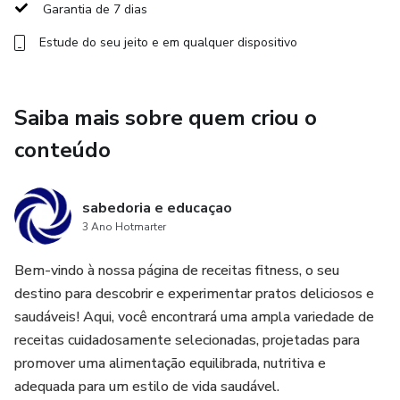
garantido.
Garantia de 7 dias
Estude do seu jeito e em qualquer dispositivo
Vem comigo aprender a fazer Slice Cakes que não só
encantam, mas também vendem! 🍰✨
Saiba mais sobre quem criou o
conteúdo
sabedoria e educaçao
3 Ano Hotmarter
Bem-vindo à nossa página de receitas fitness, o seu
destino para descobrir e experimentar pratos deliciosos e
saudáveis! Aqui, você encontrará uma ampla variedade de
receitas cuidadosamente selecionadas, projetadas para
promover uma alimentação equilibrada, nutritiva e
adequada para um estilo de vida saudável.