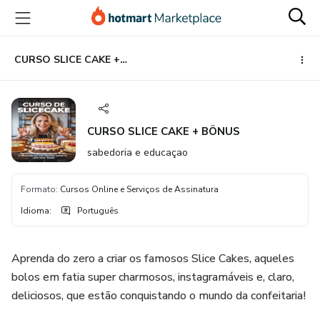
Ir
Ir
Ir
para
para
para
o
o
o
conteúdo
pagamento
rodapé
CURSO SLICE CAKE + BÔNUS
principal
CURSO SLICE CAKE + BÔNUS
sabedoria e educaçao
Formato
:
Cursos Online e Serviços de Assinatura
Idioma
:
Português
Aprenda do zero a criar os famosos Slice Cakes, aqueles
bolos em fatia super charmosos, instagramáveis e, claro,
deliciosos, que estão conquistando o mundo da confeitaria!