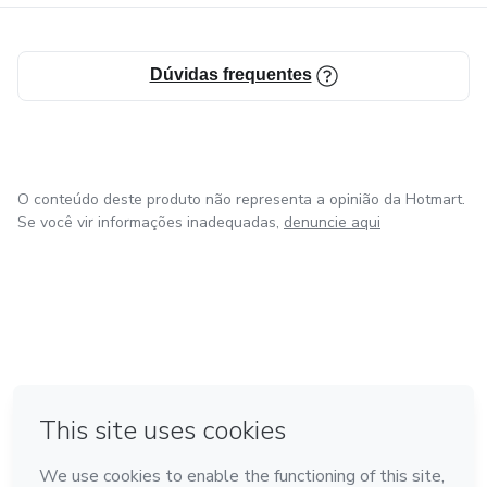
Dúvidas frequentes
O conteúdo deste produto não representa a opinião da Hotmart.
Se você vir informações inadequadas,
denuncie aqui
em Amsterdam
em Madrid
em Bogotá
Feito com
❤
em Belo Horizonte
na Cidade do México