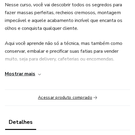
Nesse curso, você vai descobrir todos os segredos para
fazer massas perfeitas, recheios cremosos, montagem
impecável e aquele acabamento incrível que encanta os
olhos e conquista qualquer cliente.
Aqui você aprende não só a técnica, mas também como
conservar, embalar e precificar suas fatias para vender
muito, seja para delivery, cafeterias ou encomendas.
Mostrar mais
Mesmo que você nunca tenha feito um bolo na vida, esse
curso foi pensado pra você! As aulas são práticas, diretas
ao ponto e com todo o passo a passo que você precisa
para dominar essa técnica de forma rápida, segura e
Acessar produto comprado
lucrativa.
Transforme sua paixão pela confeitaria em uma verdadeira
Detalhes
fonte de renda, produzindo bolos que são sucesso