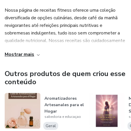
Nossa página de receitas fitness oferece uma coleção
diversificada de opções culinárias, desde café da manhã
revigorantes até refeições principais nutritivas e
sobremesas indulgentes, tudo isso sem comprometer a
qualidade nutricional. Nossas receitas são cuidadosamente
elaboradas por nutricionistas e chefs especializados em
Mostrar mais
alimentação saudável, garantindo que você possa desfrutar
de pratos saborosos enquanto cuida do seu corpo.
Outros produtos de quem criou esse
conteúdo
Aromatizadores
M
Artesanales para el
D
Hogar
sabedoria e educaçao
s
Geral