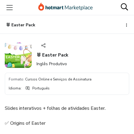
Ir
Ir
Ir
para
para
para
o
o
o
conteúdo
pagamento
rodapé
🐰 Easter Pack
principal
🐰 Easter Pack
Inglês Produtivo
Formato
:
Cursos Online e Serviços de Assinatura
Idioma
:
Português
Slides interativos + folhas de atividades Easter.
✅ Origins of Easter