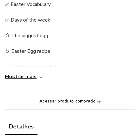
✅ Easter Vocabulary
✅ Days of the week
🥚 The biggest egg
🥚 Easter Egg recipe
🇺🇸 American Tradition
Mostrar mais
🇬🇧 British Tradition
🇧🇷 Brazilian Tradition
Acessar produto comprado
📘True or False
Detalhes
📘Multiple Choice