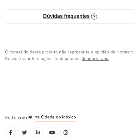
Dúvidas frequentes
O conteúdo deste produto não representa a opinião da Hotmart.
Se você vir informações inadequadas,
denuncie aqui
em Bogotá
em Amsterdam
em Madrid
na Cidade do México
Feito com
❤
em Belo Horizonte