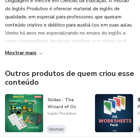
Linguagem e mestre em Ciências da Educação. A missão
do Inglês Produtivo é oferecer material de inglês de
qualidade, em especial para professores que queiram
conteúdo criativo e didático para auxiliá-los em suas aulas.
Venho há anos me especializando no ensino do inglês e,
como consequência, decidi por partilhar com outros prof...
Mostrar mais
Outros produtos de quem criou esse
conteúdo
Slides - The

Wizard of Oz
P
Inglês Produtivo
I
Idiomas