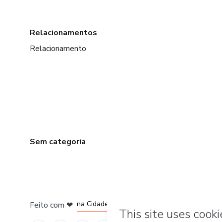
Relacionamentos
Relacionamento
Sem categoria
em Amsterdam
em Madrid
em Bogotá
na Cidade do México
Feito com
❤
em Belo Horizonte