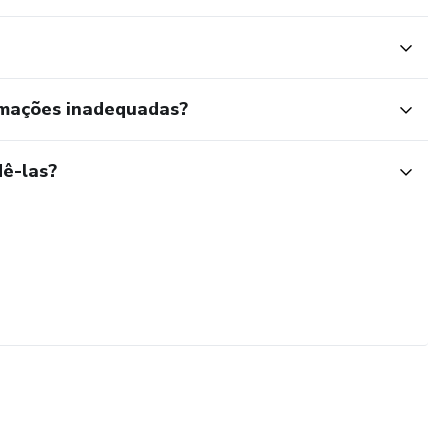
rmações inadequadas?
ê-las?