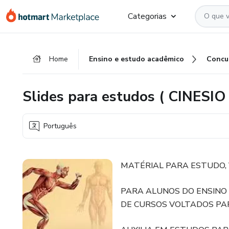
Ir
Ir
Ir
Categorias
para
para
para
o
o
o
conteúdo
pagamento
rodapé
Home
Ensino e estudo acadêmico
Concu
principal
Slides para estudos ( CINESIO
Português
MATÉRIAL PARA ESTUDO, 
PARA ALUNOS DO ENSINO
DE CURSOS VOLTADOS PA