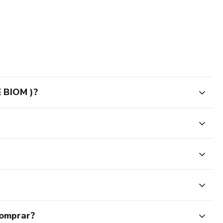
E BIOM )?
comprar?