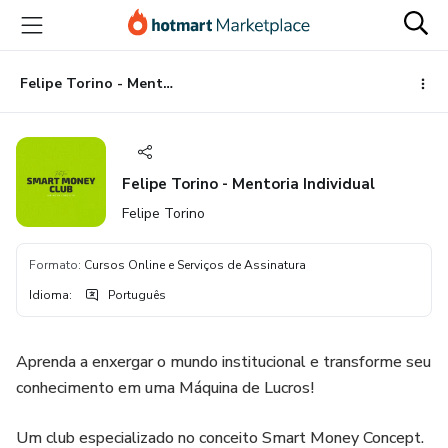
Ir
Ir
Ir
para
para
para
o
o
o
conteúdo
pagamento
rodapé
Felipe Torino - Mentoria Individual
principal
Felipe Torino - Mentoria Individual
Felipe Torino
Formato
:
Cursos Online e Serviços de Assinatura
Idioma
:
Português
Aprenda a enxergar o mundo institucional e transforme seu
conhecimento em uma Máquina de Lucros!
Um club especializado no conceito Smart Money Concept.