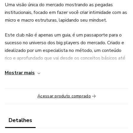
Uma visão única do mercado mostrando as pegadas
institucionais, focado em fazer você criar intimidade com as
micro e macro estruturas, lapidando seu mindset.
Este club não é apenas um guia, é um passaporte para o
sucesso no universo dos big players do mercado. Criado e
idealizado por um especialista no método, um conteúdo
rico e aprofundado que vai desde os conceitos básicos até
as estratégias avançadas de investimento.
Mostrar mais
Não deixe essa oportunidade escapar! Invista em
conhecimento e habilidades que vão te posicionar à frente
no mercado institucional.
Acessar produto comprado
Clique no botão abaixo e garanta sua vaga, o curso mais
completo que te fará enxergar o mercado com outros
Detalhes
olhos. Transforme seu conhecimento em uma máquina de