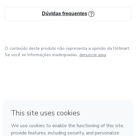
Dúvidas frequentes
O conteúdo deste produto não representa a opinião da Hotmart.
Se você vir informações inadequadas,
denuncie aqui
em Bogotá
em Amsterdam
em Madrid
na Cidade do México
Feito com
❤
em Belo Horizonte