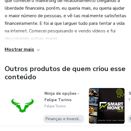
que comecei o marketing de relacionamento chegando a
liberdade financeira, porém, eu queria mais, eu queria ajudar
o maior número de pessoas, e vê-las realmente satisfeitas
financeiramente. E foi ai que larguei tudo para tentar a vida
na internet. Comecei pesquisando e vendo vídeos e fui
descobrindo outras manei...
Mostrar mais
Outros produtos de quem criou esse
conteúdo
Ninja de opções -
S
Felipe Torino
F
Felipe Torino
Finanças e Investimentos