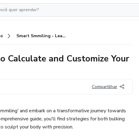
as
Smart Smmiling - Learn How to Calculate and Customize Your Diet to Achieve Your Goals.
o Calculate and Customize Your
Compartilhar
mmiling' and embark on a transformative journey towards
omprehensive guide, you'll find strategies for both bulking
o sculpt your body with precision.