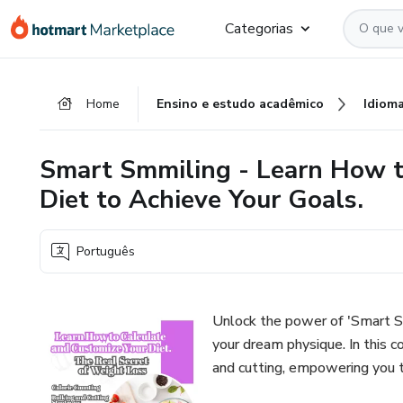
Ir
Ir
Ir
Categorias
para
para
para
o
o
o
conteúdo
pagamento
rodapé
Home
Ensino e estudo acadêmico
Idiom
principal
Smart Smmiling - Learn How t
Diet to Achieve Your Goals.
Português
Unlock the power of 'Smart S
your dream physique. In this c
and cutting, empowering you t