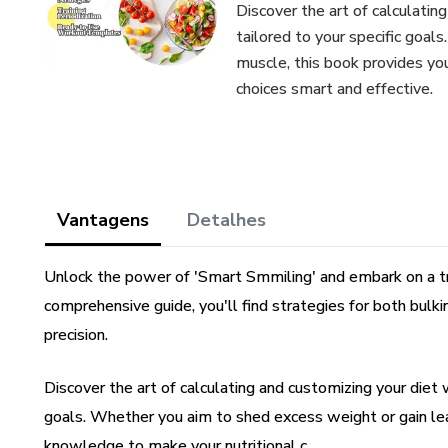
Discover the art of calculatin
tailored to your specific goal
muscle, this book provides yo
choices smart and effective.
Vantagens
Detalhes
Unlock the power of 'Smart Smmiling' and embark on a tr
comprehensive guide, you'll find strategies for both bulk
precision.
Discover the art of calculating and customizing your diet w
goals. Whether you aim to shed excess weight or gain le
knowledge to make your nutritional c