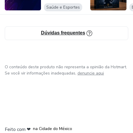
Saúde e Esportes
Dúvidas frequentes
O conteúdo deste produto não representa a opinião da Hotmart.
Se você vir informações inadequadas,
denuncie aqui
em Bogotá
em Amsterdam
em Madrid
na Cidade do México
Feito com
❤