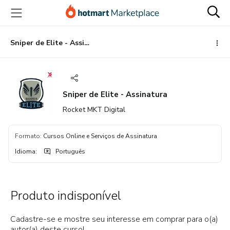
Ir
Ir
Ir
para
para
para
o
o
o
conteúdo
pagamento
rodapé
Sniper de Elite - Assinatura
principal
Sniper de Elite - Assinatura
Rocket MKT Digital
Formato
:
Cursos Online e Serviços de Assinatura
Idioma
:
Português
Produto indisponível
Cadastre-se e mostre seu interesse em comprar para o(a)
autor(a) deste curso!