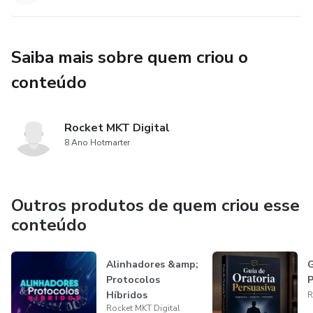
Saiba mais sobre quem criou o
conteúdo
Rocket MKT Digital
8 Ano Hotmarter
Outros produtos de quem criou esse
conteúdo
Alinhadores &amp;
G
Protocolos
P
Híbridos
R
Rocket MKT Digital