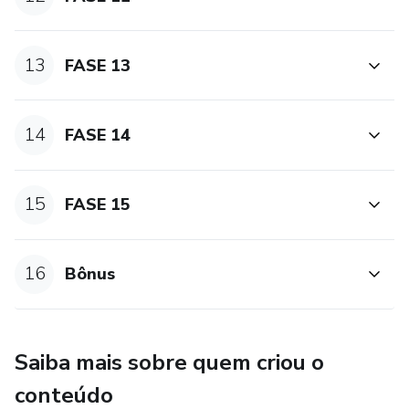
✔️ Clareza mental para tomar decisões com segurança
13
FASE 13
✔️ Uma nova relação com o passado, o futuro e com você
mesmo
14
FASE 14
✔️ Autoconfiança para enfrentar qualquer desafio da vida
✔️ Paz interior, leveza emocional e força interna
15
FASE 15
🚨 Você pode continuar sendo vítima das suas emoções,
perdendo oportunidades, relações e energia… Ou pode
16
Bônus
decidir, hoje, assumir o controle da sua mente, da sua vida e
do seu destino.
15 dias. Um novo você. A mudança que você procura
Saiba mais sobre quem criou o
começa agora.
conteúdo