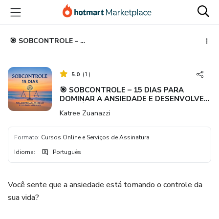
Ir
Ir
Ir
para
para
para
o
o
o
conteúdo
pagamento
rodapé
🎯 SOBCONTROLE – 15 DIAS PARA DOMINAR A ANSIEDADE E DESENVOLVER EQUILÍBRIO EMOCIONAL COM NEUROCIÊNCIAS, PNL E HIPNOSE -
principal
5.0
(
1
)
🎯 SOBCONTROLE – 15 DIAS PARA
DOMINAR A ANSIEDADE E DESENVOLVER
EQUILÍBRIO EMOCIONAL COM
Katree Zuanazzi
NEUROCIÊNCIAS, PNL E HIPNOSE -
Formato
:
Cursos Online e Serviços de Assinatura
Idioma
:
Português
Você sente que a ansiedade está tomando o controle da
sua vida?