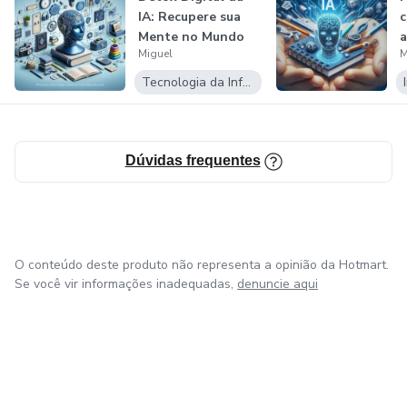
⚠️ Atenção:
IA: Recupere sua
c
Mente no Mundo
a
Miguel
M
das Máquina...
m
Esse curso não é para quem busca atalhos vazios ou
produtividade tóxica.
Tecnologia da Informação
É para quem está pronto para pensar, sentir e agir de
forma mais humana — mesmo em um mundo cada vez
Dúvidas frequentes
mais automatizado.
O conteúdo deste produto não representa a opinião da Hotmart.
Se você vir informações inadequadas,
denuncie aqui