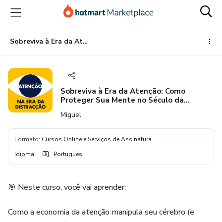
Ir
Ir
Ir
para
para
para
o
o
o
conteúdo
pagamento
rodapé
Sobreviva à Era da Atenção: Como Proteger Sua Mente no Século da Distração
principal
Sobreviva à Era da Atenção: Como
Proteger Sua Mente no Século da
Distração
Miguel
Formato
:
Cursos Online e Serviços de Assinatura
Idioma
:
Português
🎯 Neste curso, você vai aprender:
Como a economia da atenção manipula seu cérebro (e