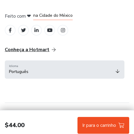
em Bogotá
em Amsterdam
em Madrid
na Cidade do México
Feito com
❤
em Belo Horizonte
Conheça a Hotmart
Idioma
Português
Central de ajuda
Termos
Privacidade
Cookies
$44.00
Ir para o carrinho
Hotmart — 2011-2026 © Todos os direitos reservados.