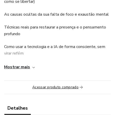
como se libertar)
As causas ocultas da sua falta de foco e exaustão mental
Técnicas reais para restaurar a presença e o pensamento
profundo
Como usar a tecnologia e a IA de forma consciente, sem
virar refém
Estratégias de minimalismo digital, filosofia prática e
Mostrar mais
neuroproteção
👥 Para quem é este curso:
Acessar produto comprado
Para quem sente que está perdendo o controle da própria
mente
Detalhes