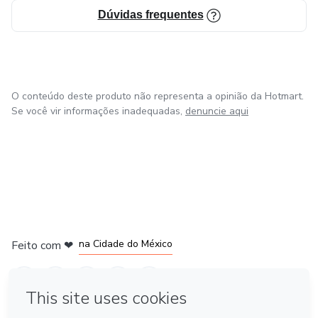
Dúvidas frequentes
O conteúdo deste produto não representa a opinião da Hotmart.
Se você vir informações inadequadas,
denuncie aqui
em Bogotá
em Amsterdam
em Madrid
na Cidade do México
Feito com
❤
em Belo Horizonte