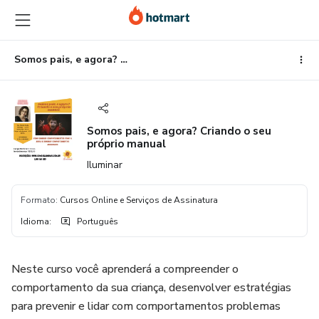
Ir
Ir
Ir
para
para
para
o
o
o
conteúdo
pagamento
rodapé
Somos pais, e agora? Criando o seu próprio manual
principal
Somos pais, e agora? Criando o seu
próprio manual
Iluminar
Formato
:
Cursos Online e Serviços de Assinatura
Idioma
:
Português
Neste curso você aprenderá a compreender o
comportamento da sua criança, desenvolver estratégias
para prevenir e lidar com comportamentos problemas