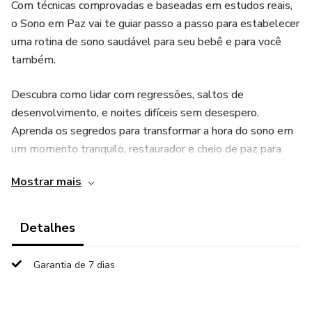
Com técnicas comprovadas e baseadas em estudos reais,
o Sono em Paz vai te guiar passo a passo para estabelecer
uma rotina de sono saudável para seu bebê e para você
também.
Descubra como lidar com regressões, saltos de
desenvolvimento, e noites difíceis sem desespero.
Aprenda os segredos para transformar a hora do sono em
um momento tranquilo, restaurador e cheio de paz para
toda a família.
Mostrar mais
Chega de noites intermináveis e cansaço acumulado! Está
na hora de recuperar suas energias, cuidar da sua saúde
Detalhes
emocional e viver o puerpério com mais leveza e amor.
Garantia de 7 dias