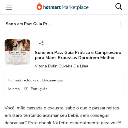
Ir
Ir
Ir
para
para
para
o
o
o
conteúdo
pagamento
rodapé
Sono em Paz: Guia Prático e Comprovado para Mães Exaustas Dormirem Melhor
principal
Sono em Paz: Guia Prático e Comprovado
para Mães Exaustas Dormirem Melhor
Vitoria Evilin Oliveira De Lima
Formato
:
eBooks ou Documentos
Idioma
:
Português
Você, mãe cansada e exausta, sabe o que é passar noites
em claro tentando acalmar seu bebê, sem conseguir
descansar? Este ebook foi feito especialmente para você!