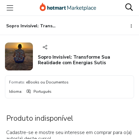
Ir
Ir
Ir
para
para
para
o
o
o
conteúdo
pagamento
rodapé
Sopro Invisível: Transforme Sua Realidade com Energias Sutis
principal
Sopro Invisível: Transforme Sua
Realidade com Energias Sutis
Formato
:
eBooks ou Documentos
Idioma
:
Português
Produto indisponível
Cadastre-se e mostre seu interesse em comprar para o(a)
autor(a) deste curso!