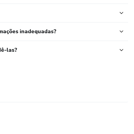
rmações inadequadas?
ê-las?