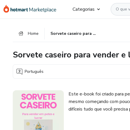
Ir
Ir
Ir
Categorias
para
para
para
o
o
o
conteúdo
pagamento
rodapé
Home
Sorvete caseiro para vender e lucrar
principal
Sorvete caseiro para vender e 
Português
Este e-book foi criado para p
mesmo começando com pouco. 
difíceis tudo que você precisa 