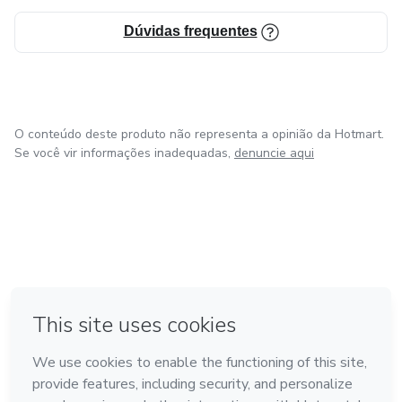
Dúvidas frequentes
O conteúdo deste produto não representa a opinião da Hotmart.
Se você vir informações inadequadas,
denuncie aqui
em Amsterdam
em Madrid
em Bogotá
Feito com
❤
em Belo Horizonte
na Cidade do México