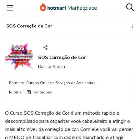
Ir
Ir
Ir
para
para
para
o
o
o
conteúdo
pagamento
rodapé
SOS Correção de Cor
principal
SOS Correção de Cor
Raissa Souza
Formato
:
Cursos Online e Serviços de Assinatura
Idioma
:
Português
O Curso SOS Correção de Cor é um método rápido e
descomplicado para capacitar você cabeleireiro a atingir o
mais alto nível da correção de cor. Com ele você vai perder
o MEDO de trabalhar com cabelos manchado e atingir