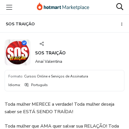
Ir
Ir
Ir
para
para
para
o
o
o
conteúdo
pagamento
rodapé
SOS TRAIÇÃO
principal
SOS TRAIÇÃO
Anaí Valentina
Formato
:
Cursos Online e Serviços de Assinatura
Idioma
:
Português
Toda mulher MERECE a verdade! Toda mulher deseja
saber se ESTÁ SENDO TRAÍDA!
Toda mulher que AMA quer salvar sua RELAÇÃO! Toda