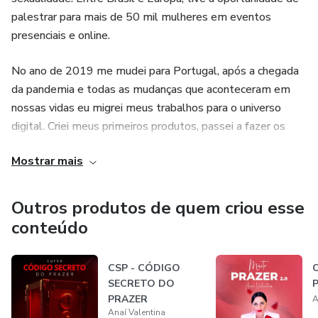
palestrar para mais de 50 mil mulheres em eventos
presenciais e online.
No ano de 2019 me mudei para Portugal, após a chegada
da pandemia e todas as mudanças que aconteceram em
nossas vidas eu migrei meus trabalhos para o universo
digital. Criei meus primeiros produtos, passei a fazer os
eventos de forma online e descobri que esta é uma
Mostrar mais
maneira infinitamente mais eficiente de chegar a milhares
de pessoas em diversos países do mundo.
Outros produtos de quem criou esse
Acredito que a informação é uma aliada na qualidade de
conteúdo
vida emocional, afetiva e sexual.
CSP - CÓDIGO
Por esta razão, trago em meus conteúdos dicas
SECRETO DO
P
fundamentais para a intimidade dos solteiros e casais.
PRAZER
A
Anaí Valentina