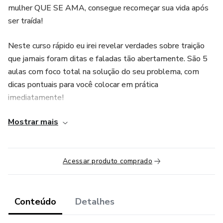
mulher QUE SE AMA, consegue recomeçar sua vida após
ser traída!
Neste curso rápido eu irei revelar verdades sobre traição
que jamais foram ditas e faladas tão abertamente. São 5
aulas com foco total na solução do seu problema, com
dicas pontuais para você colocar em prática
imediatamente!
Mostrar mais
AULA 01: DESCUBRA SE VOCÊ ESTÁ SENDO TRAÍDA
AULA 02: 13 MOTIVOS QUE LEVAM A TRAIÇÃO
Acessar produto comprado
AULA 03: COMO SALVAR A RELAÇÃO APÓS A
TRAIÇÃO
Conteúdo
Detalhes
AULA 04: COMO PREVINIR UMA TRAIÇÃO