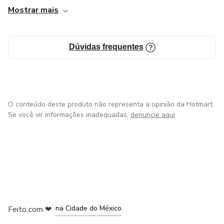
Mostrar mais
Dúvidas frequentes
O conteúdo deste produto não representa a opinião da Hotmart.
Se você vir informações inadequadas,
denuncie aqui
em Bogotá
em Amsterdam
em Madrid
na Cidade do México
Feito com
❤
em Belo Horizonte