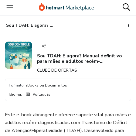
Ir
Ir
Ir
para
para
para
o
o
o
conteúdo
pagamento
rodapé
Sou TDAH: E agora? Manual definitivo para mães e adultos recém-diagnosticados com Transtorno do Déficit de Atenção com Hiperatividade
principal
Sou TDAH: E agora? Manual definitivo
para mães e adultos recém-
diagnosticados com Transtorno do Déficit
CLUBE DE OFERTAS
de Atenção com Hiperatividade
Formato
:
eBooks ou Documentos
Idioma
:
Português
Este e-book abrangente oferece suporte vital para mães e
adultos recém-diagnosticados com Transtorno de Déficit
de Atenção/Hiperatividade (TDAH). Desenvolvido para