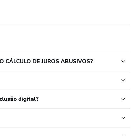
l em minutos
cável
 O CÁLCULO DE JUROS ABUSIVOS?
xclusiva
 minutos
 honorários com segurança técnica
clusão digital?
umentar produtividade e entregar laudos com padrão
to para você.