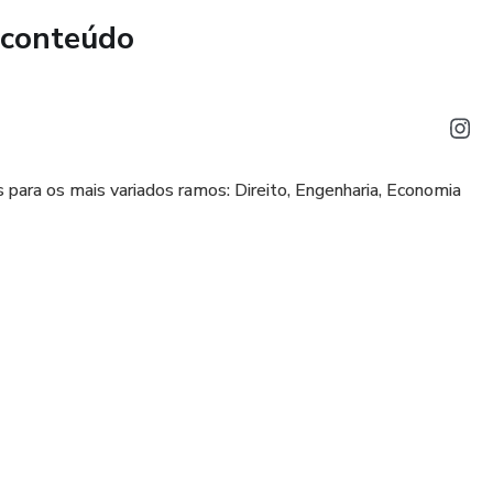
mória de cálculo completa
 conteúdo
mentado
is e metodologia aplicada
ar diretamente na petição
ara os mais variados ramos: Direito, Engenharia, Economia
RSO?