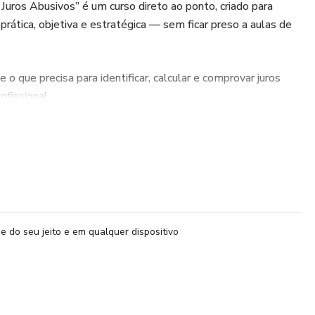
uros Abusivos” é um curso direto ao ponto, criado para
rática, objetiva e estratégica — sem ficar preso a aulas de
 que precisa para identificar, calcular e comprovar juros
ofissional.
ebe a Planilha Automatizada de Revisão de Juros Abusivos do
e do seu jeito e em qualquer dispositivo
1 clique