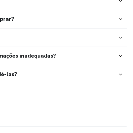
mprar?
rmações inadequadas?
ê-las?