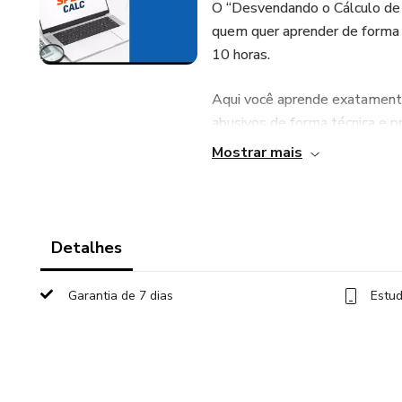
O “Desvendando o Cálculo de J
quem quer aprender de forma p
10 horas.
Aqui você aprende exatamente o
abusivos de forma técnica e pr
Mostrar mais
.
💡 O GRANDE DIFERENCIAL
Detalhes
Ao adquirir o curso, você rec
Speed Calc.
Garantia de 7 dias
Estud
Com ela você:
✅ Realiza todo o cálculo com 