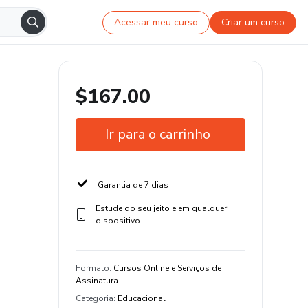
Acessar meu curso
Criar um curso
$167.00
Ir para o carrinho
Garantia de 7 dias
Estude do seu jeito e em qualquer
dispositivo
Formato
:
Cursos Online e Serviços de
Assinatura
Categoria
:
Educacional