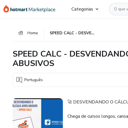
Ir
Ir
Ir
Categorias
para
para
para
o
o
o
conteúdo
pagamento
rodapé
Home
SPEED CALC - DESVENDANDO O CÁLCULO DE JUROS ABUSIVOS
principal
SPEED CALC - DESVENDAND
ABUSIVOS
Português
🚀 DESVENDANDO O CÁLCU
Chega de cursos longos, cansat