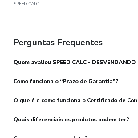
NO PJECALC
SPEED CALC
Geração de laudo profissiona
⚡ RESULTADO FINAL
Você sai do curso com:
Perguntas Frequentes
🎓 Conhecimento técnico apli
Quem avaliou SPEED CALC - DESVENDANDO
📊 Ferramenta automatizada e
Como funciona o “Prazo de Garantia”?
📄 Laudos prontos em poucos
💰 Potencial de aumentar seus
O que é e como funciona o Certificado de Con
Se você quer ganhar tempo, a
Quais diferenciais os produtos podem ter?
profissional, esse curso foi fei