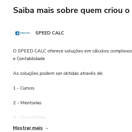
✅ Gera automaticamente a me
Saiba mais sobre quem criou o
✅ Emite laudo técnico funda
SPEED CALC
✅ Produz PDF com bases lega
✅ Documento pronto para junt
O SPEED CALC oferece soluções em cálculos complexos p
e Contabilidade
Sem fórmulas manuais.
As soluções podem ser obtidas através de:
Sem retrabalho.
1 - Cursos
Sem complicação.
2 - Mentorias
🎯 PARA QUEM É ESSE CU
3 - Consultorias
✔ Advogados
Mostrar mais