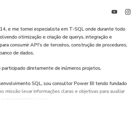
014, e me tornei especialista em T-SQL onde durante todo
olvendo otimização e criação de querys, integração e
 para consumir API's de terceiros, construção de procedures,
 banco de dados.
participado diretamente de inúmeros projetos.
senvolvimento SQL, sou consultor Power BI tendo fundado
missão levar informações claras e objetivas para auxiliar
 e maximizando lucros.
nhecimentos relacionados a linguagem T-SQL para ajudar