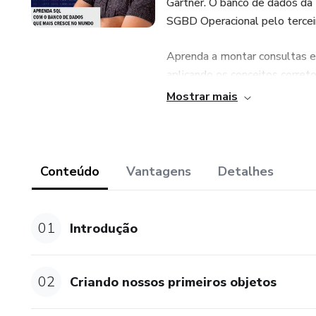
Gartner. O banco de dados da 
SGBD Operacional pelo terceir
Aprenda a montar consultas e 
aplicando os conceitos corret
Mostrar mais
Mas, por que devo aprender a
Os bancos de dados relaciona
mercado de TI e todos utiliz
Conteúdo
Vantagens
Detalhes
conhecer essa linguagem é pra
tecnologia.
01
Introdução
02
Criando nossos primeiros objetos