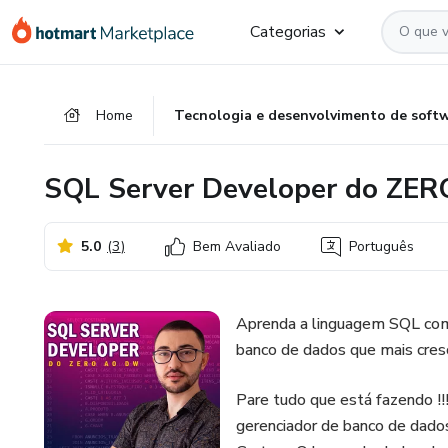
Ir
Ir
Ir
Categorias
para
para
para
o
o
o
conteúdo
pagamento
rodapé
Home
Tecnologia e desenvolvimento de soft
principal
SQL Server Developer do ZE
5.0
(
3
)
Bem Avaliado
Português
Aprenda a linguagem SQL co
banco de dados que mais cres
Pare tudo que está fazendo !
gerenciador de banco de dado