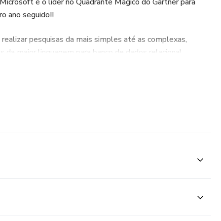
Microsoft é o líder no Quadrante Mágico do Gartner para
o ano seguido!!
realizar pesquisas da mais simples até as complexas,
os da maior linguagem para banco de dados relacional.
 linguagem SQL ?
is são atualmente a maior plataforma de dados em uso no
am a linguagem SQL para manipulação de dados. Não
ticamente ficar fora do mercado de trabalho na área de