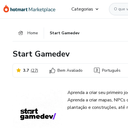
Ir
Ir
Ir
Categorias
para
para
para
o
o
o
conteúdo
pagamento
rodapé
Home
Start Gamedev
principal
Start Gamedev
3.7
(
27
)
Bem Avaliado
Português
Aprenda a criar seu primeiro
Aprenda a criar mapas, NPCs co
plantação e construções, até