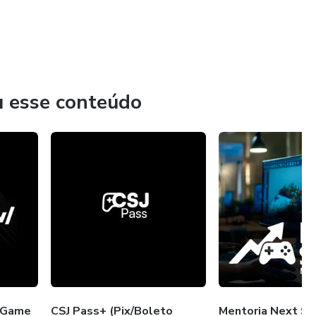
u esse conteúdo
m Game
CSJ Pass+ (Pix/Boleto
Mentoria Next S