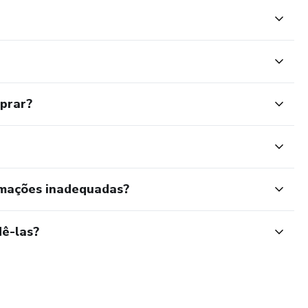
mprar?
rmações inadequadas?
ê-las?