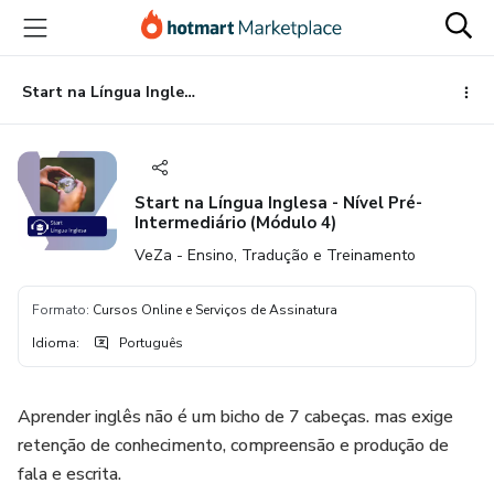
Ir
Ir
Ir
para
para
para
o
o
o
conteúdo
pagamento
rodapé
Start na Língua Inglesa - Nível Pré-Intermediário (Módulo 4)
principal
Start na Língua Inglesa - Nível Pré-
Intermediário (Módulo 4)
VeZa - Ensino, Tradução e Treinamento
Formato
:
Cursos Online e Serviços de Assinatura
Idioma
:
Português
Aprender inglês não é um bicho de 7 cabeças. mas exige
retenção de conhecimento, compreensão e produção de
fala e escrita.