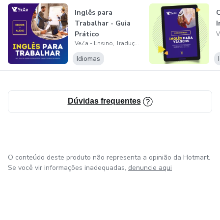
Valores
Inglês para
C
Trabalhar - Guia
I
Aprendizado constante e mútuo
Prático
VeZa - Ensino, Tradução e Treinamento
Respeito
Idiomas
Integridade
Qualidade
Dúvidas frequentes
Responsabilidade
Orientação para resultados
O conteúdo deste produto não representa a opinião da Hotmart.
Se você vir informações inadequadas,
denuncie aqui
Colaboração
Os profissionais que fazem parte do nosso time de
professores, tradutores e intérpretes compartilham