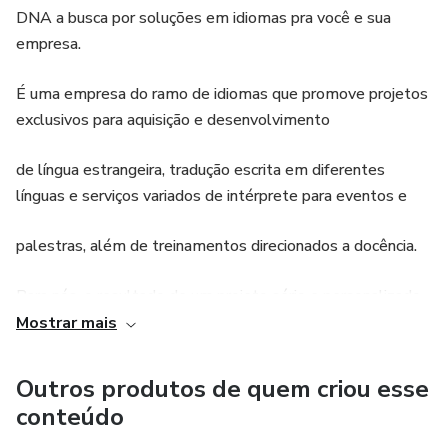
DNA a busca por soluções em idiomas pra você e sua
empresa.
É uma empresa do ramo de idiomas que promove projetos
exclusivos para aquisição e desenvolvimento
de língua estrangeira, tradução escrita em diferentes
línguas e serviços variados de intérprete para eventos e
palestras, além de treinamentos direcionados a docência.
Para nós, o resultado de um projeto sério e personalizado
traz satisfação e a certeza de estar no caminho certo, pois
Mostrar mais
'Excelência em ensino-aprendizagem, traduções e versões,
e serviço de intérprete' é nossa missão e nosso
Outros produtos de quem criou esse
comprometimento é com o seu aprendizado.
conteúdo