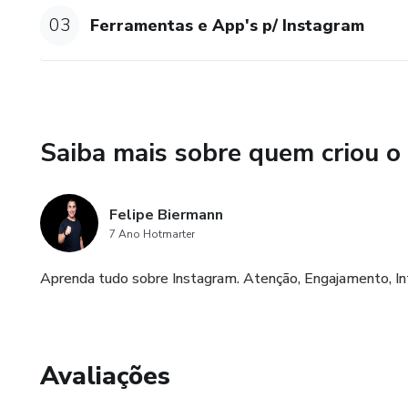
convertem, e te ensino a edita
03
Ferramentas e App's p/ Instagram
e tudo mais. TUdo isso com o 
Te convido a fazer parte do S
Sucesso!
Saiba mais sobre quem criou o
"Os resultados podem variar 
Felipe Biermann
7 Ano Hotmarter
Aprenda tudo sobre Instagram. Atenção, Engajamento, In
Avaliações