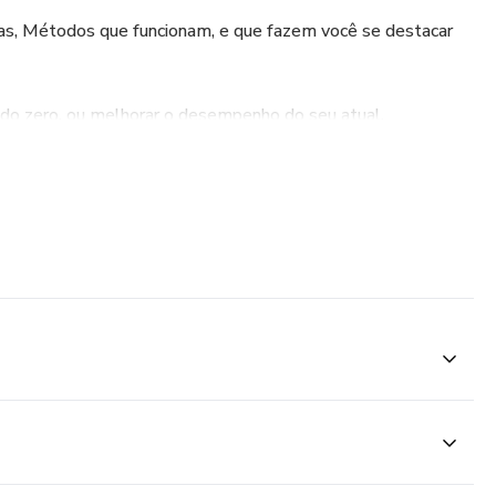
as, Métodos que funcionam, e que fazem você se destacar
 do zero, ou melhorar o desempenho do seu atual.
essoal em Profissional, e mais: 3 Bônus que vão te ajudar a
ximo nivel
amento de Anúncios. Do básico até o Anúncio no ar.
r a atrair as pessoas certas e fechar vendas.
 Conteúdo. Além do Módulo de Criação de Conteúdo, eu te
ha de Conteúdo(mensal) pra você organizar e planejar o
 no seu Instagram.
ção de vídeos. Te ensino como gravar vídeos poderosos, que