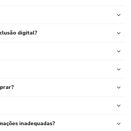
clusão digital?
mprar?
rmações inadequadas?