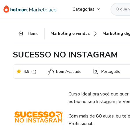
Ir
Ir
Ir
Categorias
para
para
para
o
o
o
conteúdo
pagamento
rodapé
Home
Marketing e vendas
Marketing dig
principal
SUCESSO NO INSTAGRAM
4.8
(
4
)
Bem Avaliado
Português
Curso Ideal pra você que que
estão no seu Instagram, e Ven
Com mais de 80 aulas, eu te 
Profissional.