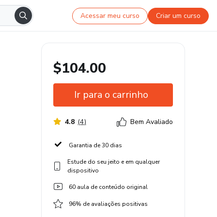
Acessar meu curso
Criar um curso
$104.00
Ir para o carrinho
4.8
(
4
)
Bem Avaliado
Garantia de 30 dias
Estude do seu jeito e em qualquer
dispositivo
60 aula de conteúdo original
96% de avaliações positivas