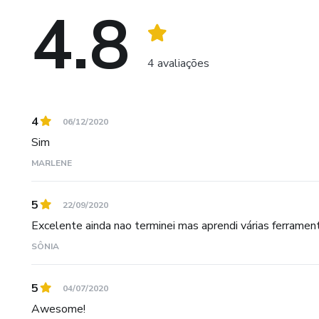
4.8
4 avaliações
4
06/12/2020
Sim
MARLENE
5
22/09/2020
Excelente ainda nao terminei mas aprendi várias ferramen
SÔNIA
5
04/07/2020
Awesome!