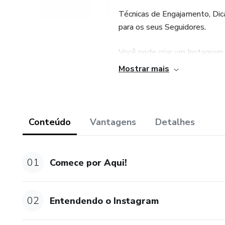
Técnicas de Engajamento, Dic
para os seus Seguidores.
Você pode criar um Instagram
Mostrar mais
Transformar o Seu Instagram P
levar o seu negocio para o pro
Bônus sobre Criação e Gerenci
Conteúdo
Vantagens
Detalhes
Com esse Bônus, tu vai aprende
01
Comece por Aqui!
Bônus sobre Planejamento de
entrego, de bônus, uma planil
conteúdo que você precisa ter
02
Entendendo o Instagram
Um Bônus sobre criação e edi