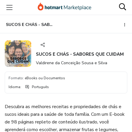
Ir
Ir
Ir
para
para
para
o
o
o
conteúdo
pagamento
rodapé
SUCOS E CHÁS - SABORES QUE CUIDAM
principal
SUCOS E CHÁS - SABORES QUE CUIDAM
Valdirene da Conceição Sousa e Silva
Formato
:
eBooks ou Documentos
Idioma
:
Português
Descubra as melhores receitas e propriedades de chás e
sucos ideais para a saúde de toda família. Com um E-book
de 98 páginas repleto de conteúdo ilustrado, você
aprenderá como escolher, armazenar frutas e legumes,