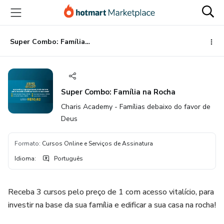
Ir
Ir
Ir
para
para
para
o
o
o
conteúdo
pagamento
rodapé
Super Combo: Família na Rocha
principal
Super Combo: Família na Rocha
Charis Academy - Famílias debaixo do favor de
Deus
Formato
:
Cursos Online e Serviços de Assinatura
Idioma
:
Português
Receba 3 cursos pelo preço de 1 com acesso vitalício, para
investir na base da sua família e edificar a sua casa na rocha!