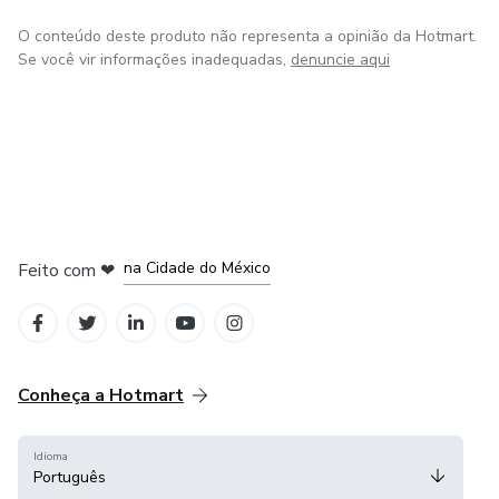
O conteúdo deste produto não representa a opinião da Hotmart.
Se você vir informações inadequadas,
denuncie aqui
em Bogotá
em Amsterdam
em Madrid
na Cidade do México
Feito com
❤
em Belo Horizonte
Conheça a Hotmart
Idioma
Português