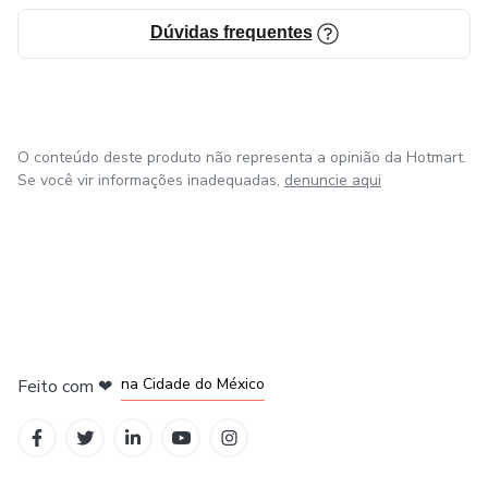
Dúvidas frequentes
O conteúdo deste produto não representa a opinião da Hotmart.
Se você vir informações inadequadas,
denuncie aqui
em Bogotá
em Amsterdam
em Madrid
na Cidade do México
Feito com
❤
em Belo Horizonte