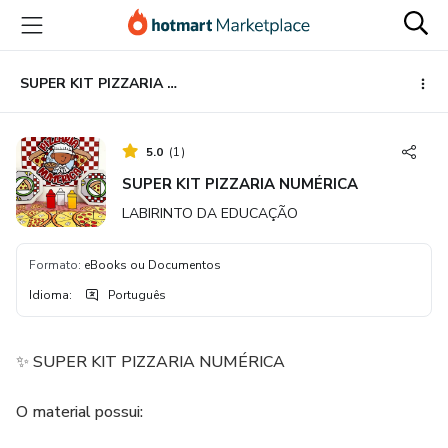
Ir
Ir
Ir
para
para
para
o
o
o
conteúdo
pagamento
rodapé
SUPER KIT PIZZARIA NUMÉRICA
principal
5.0
(
1
)
SUPER KIT PIZZARIA NUMÉRICA
LABIRINTO DA EDUCAÇÃO
Formato
:
eBooks ou Documentos
Idioma
:
Português
✨ SUPER KIT PIZZARIA NUMÉRICA
O material possui: