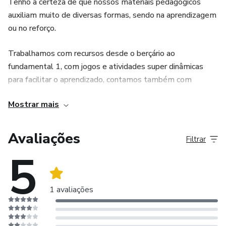
Tenho a certeza de que nossos materiais pedagógicos
auxiliam muito de diversas formas, sendo na aprendizagem
ou no reforço.
Trabalhamos com recursos desde o berçário ao
fundamental 1, com jogos e atividades super dinâmicas
para facilitar o aprendizado, contamos também com
materiais para educação especial, apostilas adaptadas,
Mostrar mais
recursos interativos e muito mais.
Nosso objetivo é ajudar você educador, tornar o dia a dia
Avaliações
Filtrar
mais prático e divertido com as atividades, deixar o ensino
5
mais leve.
Tudo pensado e feito com muito amor por nossas crianças,
1 avaliações
pais e professores. Não perca mais tempo e venha
conhecer nosso trabalho!