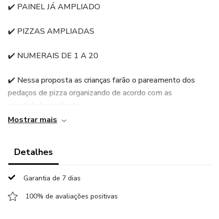
✔️ PAINEL JÁ AMPLIADO
✔️ PIZZAS AMPLIADAS
✔️ NUMERAIS DE 1 A 20
✔️ Nessa proposta as crianças farão o pareamento dos
pedaços de pizza organizando de acordo com as
quantidades indicadas.
Mostrar mais
Recurso lúdico e divertido, as crianças irão amar 🥰
Detalhes
APENAS R$8,00
Garantia de 7 dias
100% de avaliações positivas