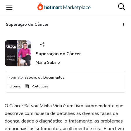
Ir
Ir
Ir
para
para
para
o
o
o
conteúdo
pagamento
rodapé
Superação do Câncer
principal
Superação do Câncer
Maria Sabino
Formato
:
eBooks ou Documentos
Idioma
:
Português
O Câncer Salvou Minha Vida é um livro surpreendente que
descreve com riqueza de detalhes as diversas fases da
doença, desde o diagnóstico, o tratamento, os problemas
emocionais, os sofrimentos, acolhimento e cura. É um livro