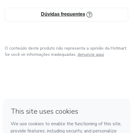
Dúvidas frequentes
O conteúdo deste produto não representa a opinião da Hotmart.
Se você vir informações inadequadas,
denuncie aqui
em Bogotá
em Amsterdam
em Madrid
na Cidade do México
Feito com
❤
em Belo Horizonte