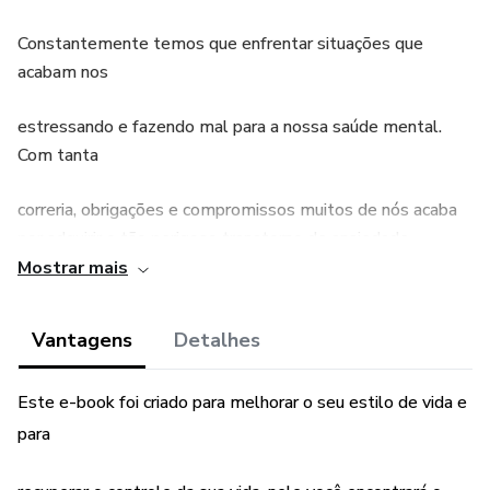
Constantemente temos que enfrentar situações que
acabam nos
estressando e fazendo mal para a nossa saúde mental.
Com tanta
correria, obrigações e compromissos muitos de nós acaba
por adquirir o tão perigoso transtorno de ansiedade.
Mostrar mais
A vida moderna tem seu preço, por isso estamos
constantemente
Vantagens
Detalhes
submetidos a uma grande variedade de situações de
Este e-book foi criado para melhorar o seu estilo de vida e
estresse como:
para
Transito caótico