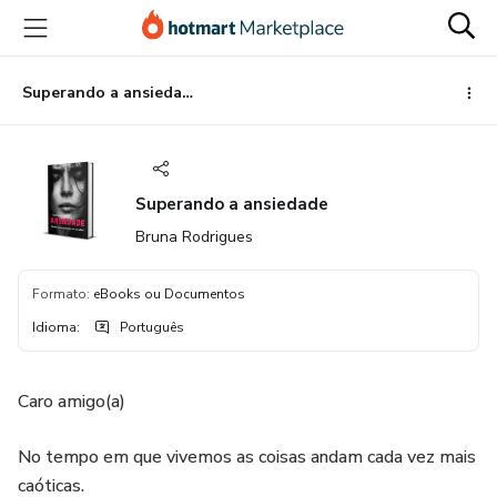
Ir
Ir
Ir
para
para
para
o
o
o
conteúdo
pagamento
rodapé
Superando a ansiedade
principal
Superando a ansiedade
Bruna Rodrigues
Formato
:
eBooks ou Documentos
Idioma
:
Português
Caro amigo(a)
No tempo em que vivemos as coisas andam cada vez mais
caóticas.