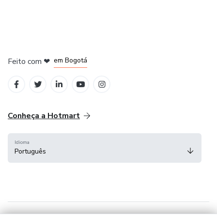
em Amsterdam
em Madrid
em Bogotá
Feito com
❤
em Belo Horizonte
na Cidade do México
Conheça a Hotmart
Idioma
Português