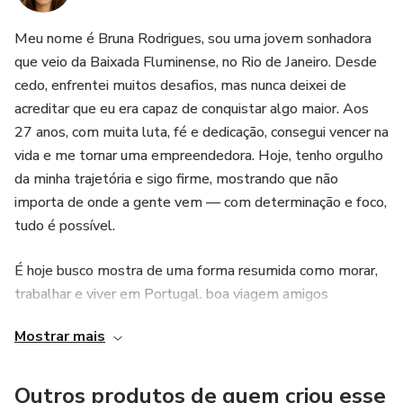
seu comportamento, temos uma boa notícia para te dar!
Características
Não se
Meu nome é Bruna Rodrigues, sou uma jovem sonhadora
que veio da Baixada Fluminense, no Rio de Janeiro. Desde
desespere encontramos um jeitinho de amenizar o que
cedo, enfrentei muitos desafios, mas nunca deixei de
acreditar que eu era capaz de conquistar algo maior. Aos
você está
27 anos, com muita luta, fé e dedicação, consegui vencer na
vida e me tornar uma empreendedora. Hoje, tenho orgulho
passando.
da minha trajetória e sigo firme, mostrando que não
importa de onde a gente vem — com determinação e foco,
Neste livro, você conhecerá diversas dicas e técnicas para
tudo é possível.
enfrentar este mal e recuperar sua tranquilidade emocional
É hoje busco mostra de uma forma resumida como morar,
e
trabalhar e viver em Portugal. boa viagem amigos
mental. Boa leitura...
Mostrar mais
Outros produtos de quem criou esse