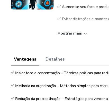
✅ Aumentar seu foco e produ
✅ Evitar distrações e manter a
✅ Controlar a ansiedade e a i
Mostrar mais
✅ Melhorar sua organização e
✅ Potencializar sua memória 
Vantagens
Detalhes
Com linguagem simples e dicas 
✅ Maior foco e concentração – Técnicas práticas para redu
deseja tomar as rédeas da pró
✅ Melhoria na organização – Métodos simples para criar u
Está na hora de assumir o con
Compre agora e comece sua t
✅ Redução da procrastinação – Estratégias para vencer a f