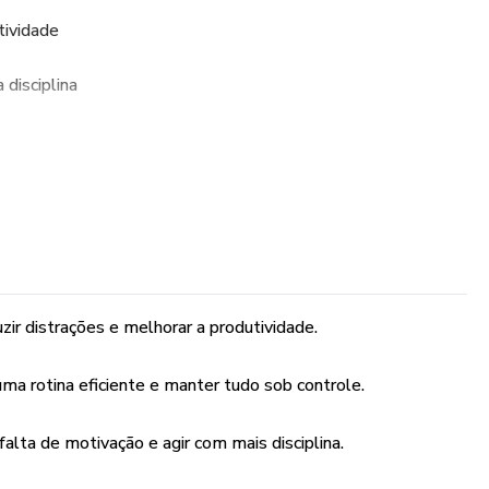
tividade
 disciplina
mpulsividade
 cumprir metas
e aprendizado
aplicáveis no dia a dia, este guia é perfeito para quem
zir distrações e melhorar a produtividade.
pria vida e transformar desafios em oportunidades!
ma rotina eficiente e manter tudo sob controle.
trole e viver seu potencial máximo!
ransformação!
alta de motivação e agir com mais disciplina.