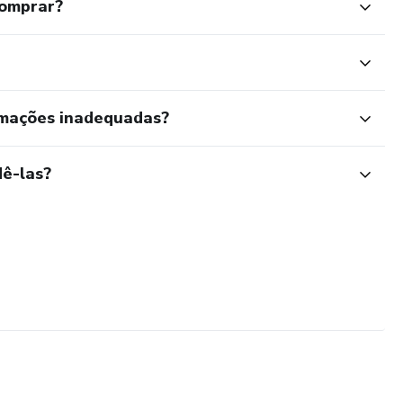
comprar?
rmações inadequadas?
ê-las?