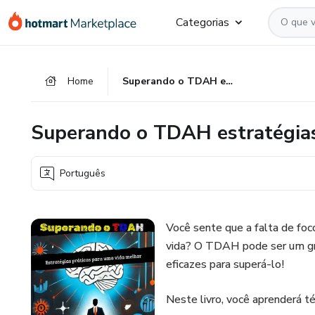
Ir
Ir
Ir
Categorias
para
para
para
o
o
o
conteúdo
pagamento
rodapé
Home
Superando o TDAH estratégias práticas para uma vida melhor
principal
Superando o TDAH estratégias
Português
Você sente que a falta de foc
vida? O TDAH pode ser um gra
eficazes para superá-lo!
Neste livro, você aprenderá té