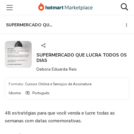
Ir
Ir
Ir
para
para
para
o
o
o
conteúdo
pagamento
rodapé
SUPERMERCADO QUE LUCRA TODOS OS DIAS
principal
SUPERMERCADO QUE LUCRA TODOS OS
DIAS
Debora Eduarda Reis
Formato
:
Cursos Online e Serviços de Assinatura
Idioma
:
Português
48 estratégias para que você venda e lucre todas as
semanas com datas comemorativas.