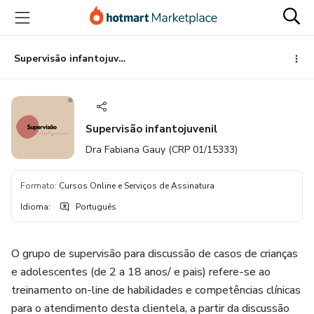
Ir
Ir
Ir
para
para
para
o
o
o
conteúdo
pagamento
rodapé
Supervisão infantojuvenil
principal
Supervisão infantojuvenil
Dra Fabiana Gauy (CRP 01/15333)
Formato
:
Cursos Online e Serviços de Assinatura
Idioma
:
Português
O grupo de supervisão para discussão de casos de crianças
e adolescentes (de 2 a 18 anos/ e pais) refere-se ao
treinamento on-line de habilidades e competências clínicas
para o atendimento desta clientela, a partir da discussão