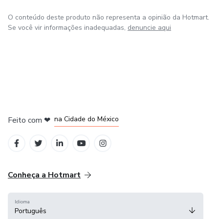
O conteúdo deste produto não representa a opinião da Hotmart.
Se você vir informações inadequadas,
denuncie aqui
em Bogotá
em Amsterdam
em Madrid
na Cidade do México
Feito com
❤
em Belo Horizonte
Conheça a Hotmart
Idioma
Português