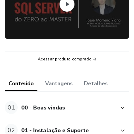
completo e gerenciar as informações dele usando as
tecnologias mais recentes do mercado.
= No módulo 4, você dominará programação em banco
(procedures, views, functions, etc), integrações com XML,
erros, transações, metadados e outros assuntos para você
poder liderar projetos de banco de dados.
Acessar produto comprado
Conteúdo
Vantagens
Detalhes
01
00 - Boas vindas
02
01 - Instalação e Suporte