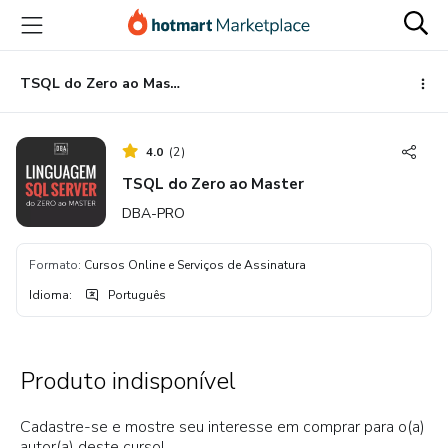
Ir
Ir
Ir
para
para
para
o
o
o
conteúdo
pagamento
rodapé
TSQL do Zero ao Master
principal
4.0
(
2
)
TSQL do Zero ao Master
DBA-PRO
Formato
:
Cursos Online e Serviços de Assinatura
Idioma
:
Português
Produto indisponível
Cadastre-se e mostre seu interesse em comprar para o(a)
autor(a) deste curso!