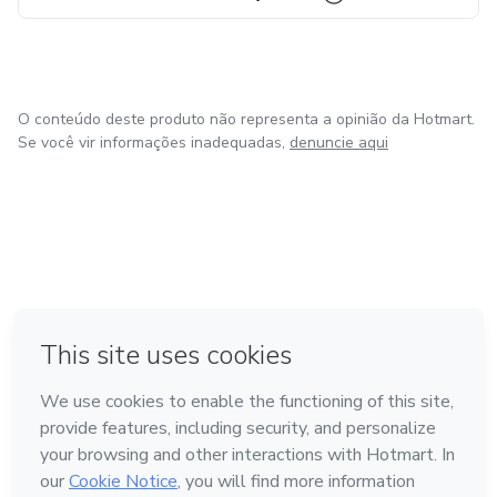
O conteúdo deste produto não representa a opinião da Hotmart.
Se você vir informações inadequadas,
denuncie aqui
em Amsterdam
em Madrid
em Bogotá
Feito com
❤
em Belo Horizonte
na Cidade do México
Conheça a Hotmart