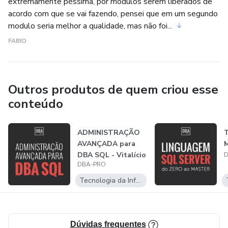
extremamente péssima, por modulos serem liberados de
acordo com que se vai fazendo, pensei que em um segundo
modulo seria melhor a qualidade, mas não foi...
FABIO
Outros produtos de quem criou esse
conteúdo
ADMINISTRAÇÃO
T
AVANÇADA para
M
DBA SQL - Vitalício
D
DBA-PRO
Tecnologia da Informação
Dúvidas frequentes