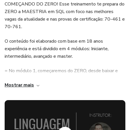
COMEÇANDO DO ZERO! Esse treinamento te prepara do
ZERO a MAESTRIA em SQL com foco nas melhores
vagas da atualidade e nas provas de certificação: 70-461 e
70-761.
O conteúdo foi elaborado com base em 18 anos
experiência e está dividido em 4 módulos: Iniciante,
intermediário, avançado e master.
= No módulo 1, começaremos do ZERO, desde baixar e
instalar o SQL, até a execução de seus primeiros scripts.
Mostrar mais
= No módulo 2, veremos a fundo como administrar dados
usando diversos comandos como INSERT, SELECT,
UPDATE e DELETE, etc... incluindo WHERE e JOINS.
= No módulo 3, você aprenderá a criar um banco de dados