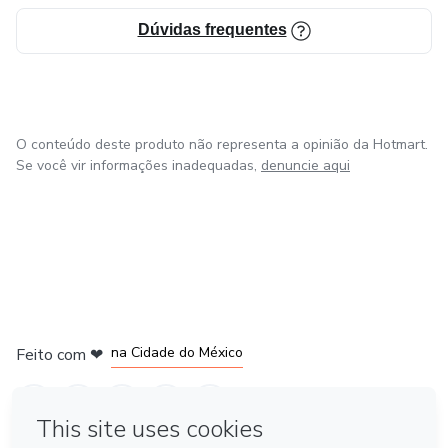
Dúvidas frequentes
O conteúdo deste produto não representa a opinião da Hotmart.
Se você vir informações inadequadas,
denuncie aqui
em Bogotá
em Amsterdam
em Madrid
na Cidade do México
Feito com
❤
em Belo Horizonte