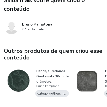
Saiba mais sobre quem criou o
conteúdo
Bruno Pamplona
7 Ano Hotmarter
Outros produtos de quem criou esse
conteúdo
Bandeja Redonda
B
Guatemala 30cm de
D
diâmetro.
Bruno Pamplona
B
category.others.name