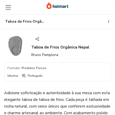
Ir
Ir
Ir
para
para
para
o
o
o
conteúdo
pagamento
rodapé
Taboa de Frios Orgânica Nepal
principal
Taboa de Frios Orgânica Nepal
Bruno Pamplona
Formato
:
Produtos Físicos
Idioma
:
Português
Adicione sofisticação e autenticidade à sua mesa com esta
elegante taboa de taboa de frios. Cada peça é talhada em
rocha natural, com veios únicos que conferem exclusividade
e charme artesanal ao ambiente. Com acabamento polido