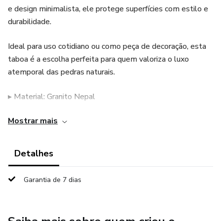
e design minimalista, ele protege superfícies com estilo e
durabilidade.
Ideal para uso cotidiano ou como peça de decoração, esta
taboa é a escolha perfeita para quem valoriza o luxo
atemporal das pedras naturais.
▸ Material: Granito Nepal
Mostrar mais
▸ Tamanho aproximado: 35cmX25cmX2cm
▸ Acabamento: Polido
Detalhes
▸ Produto natural – variações de cor e veios fazem parte
Garantia de 7 dias
da sua beleza única