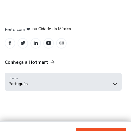
em Bogotá
em Amsterdam
em Madrid
na Cidade do México
Feito com
❤
em Belo Horizonte
Conheça a Hotmart
Idioma
Português
Central de ajuda
Termos
Privacidade
Cookies