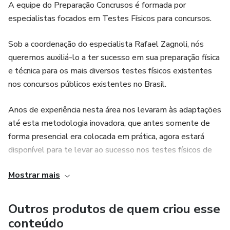
A equipe do Preparação Concrusos é formada por
especialistas focados em Testes Físicos para concursos.
Sob a coordenação do especialista Rafael Zagnoli, nós
queremos auxiliá-lo a ter sucesso em sua preparação física
e técnica para os mais diversos testes físicos existentes
nos concursos públicos existentes no Brasil.
Anos de experiência nesta área nos levaram às adaptações
até esta metodologia inovadora, que antes somente de
forma presencial era colocada em prática, agora estará
disponível para te levar ao sucesso nos testes físicos de
forma digital, e disponível para você!
Mostrar mais
Os treinos são elaborados baseados em uma literatura
atual, e nos Princípios do Treinamento Esportivo para que
Outros produtos de quem criou esse
você não perca seu tempo e dinheiro para alcançar seu
conteúdo
objetivo. O diferencial da metodologia aplicada pelo