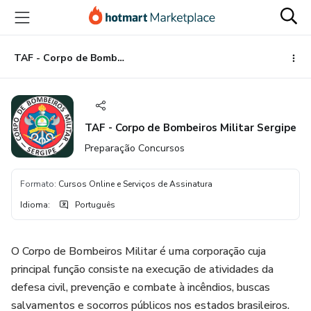
Ir
Ir
Ir
para
para
para
o
o
o
conteúdo
pagamento
rodapé
TAF - Corpo de Bombeiros Militar Sergipe
principal
TAF - Corpo de Bombeiros Militar Sergipe
Preparação Concursos
Formato
:
Cursos Online e Serviços de Assinatura
Idioma
:
Português
O Corpo de Bombeiros Militar é uma corporação cuja
principal função consiste na execução de atividades da
defesa civil, prevenção e combate à incêndios, buscas
salvamentos e socorros públicos nos estados brasileiros.