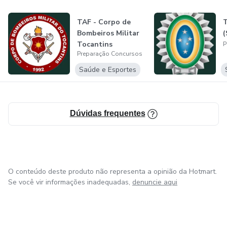
preparacaoconcursos.com.br é a eficiência e a preocupação
TAF - Corpo de
T
em minimizar ao máximo os riscos de lesões, desta forma
Bombeiros Militar
(
somos fiéis aos princípios da preparação física, como o
Tocantins
P
princípio da adaptação, da especificidade, da
Preparação Concursos
interdependência volume-intensidade, da sobrecarga e da
Saúde e Esportes
continuidade.
Dúvidas frequentes
O conteúdo deste produto não representa a opinião da Hotmart.
Se você vir informações inadequadas,
denuncie aqui