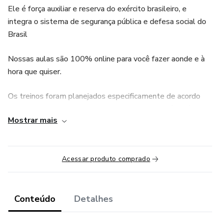
Ele é força auxiliar e reserva do exército brasileiro, e
integra o sistema de segurança pública e defesa social do
Brasil
Nossas aulas são 100% online para você fazer aonde e à
hora que quiser.
Os treinos foram planejados especificamente de acordo
com as informações de cada edital, ou seja, você terá um
Mostrar mais
treino específico para o concurso que pretende prestar, e
um treino de musculação voltado para os testes
existentes no edital.
Acessar produto comprado
Treine com que entende do assunto e faça como centenas
de aprovados! Possuímos uma metodologia de treino
eficaz e atualizada com o que há de mais novo quando se
Conteúdo
Detalhes
trata de treino e preparação física.