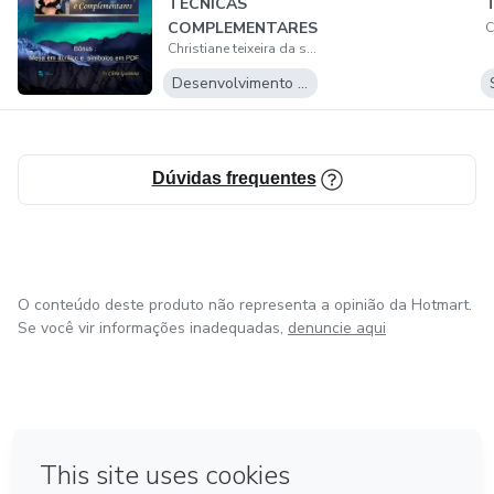
TÉCNICAS
COMPLEMENTARES
-Mesa cigana mística
Christiane teixeira da silva
COM MESA DE
BONUS E...
Desenvolvimento Pessoal
- Mesa universal
Metodo phenomenon
Dúvidas frequentes
O conteúdo deste produto não representa a opinião da Hotmart.
Se você vir informações inadequadas,
denuncie aqui