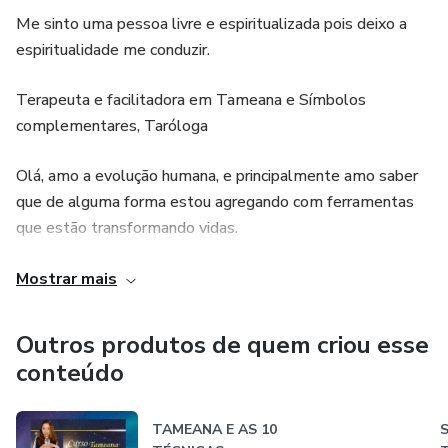
Me sinto uma pessoa livre e espiritualizada pois deixo a
espiritualidade me conduzir.
Terapeuta e facilitadora em Tameana e Símbolos
complementares, Taróloga
Olá, amo a evolução humana, e principalmente amo saber
que de alguma forma estou agregando com ferramentas
que estão transformando vidas.
idealizadora das Ferramentas:
Mostrar mais
-Mesa de tameana
Outros produtos de quem criou esse
conteúdo
-Mesa de cura estelares (símbolos complementares)
-Mandala dos mestres Ciganos
TAMEANA E AS 10