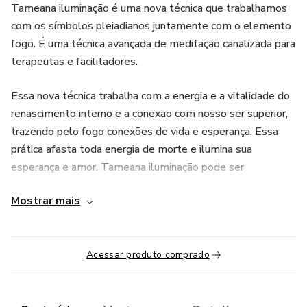
Tameana iluminação é uma nova técnica que trabalhamos
com os símbolos pleiadianos juntamente com o elemento
fogo. É uma técnica avançada de meditação canalizada para
terapeutas e facilitadores.
Essa nova técnica trabalha com a energia e a vitalidade do
renascimento interno e a conexão com nosso ser superior,
trazendo pelo fogo conexões de vida e esperança. Essa
prática afasta toda energia de morte e ilumina sua
esperança e amor. Tameana iluminação pode ser
trabalhada para o auxílar pessoas que estão em estado
Mostrar mais
vegetativo, estado de coma ou esteja correndo risco de
vida. Trazendo a vida ou ajudando na passagem e tirar a
pessoa do sofrimento. Venha resgatar sonhos e tudo que
Acessar produto comprado
esta por algum motivo morto ou adormecido dentro de
você.