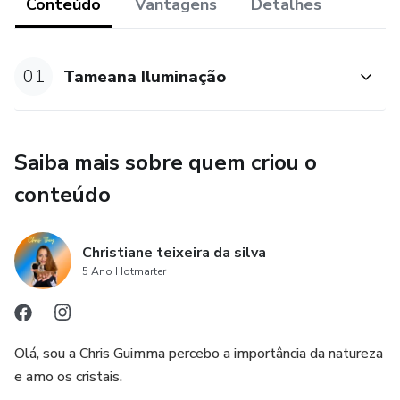
Matérias utilizados
Conteúdo
Vantagens
Detalhes
Fosforo
01
Tameana Iluminação
Canela preta (escreve em plastico)
Vela palito
Saiba mais sobre quem criou o
Porta vela ou um pires
conteúdo
Símbolos SÉBA e TEKÂ
Christiane teixeira da silva
5 Ano Hotmarter
Olá, sou a Chris Guimma percebo a importância da natureza
e amo os cristais.