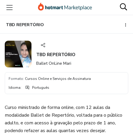
Ir
Ir
Ir
para
para
para
o
o
o
conteúdo
pagamento
rodapé
TBD REPERTÓRIO
principal
TBD REPERTÓRIO
Ballet OnLine Mari
Formato
:
Cursos Online e Serviços de Assinatura
Idioma
:
Português
Curso ministrado de forma online, com 12 aulas da
modalidade Ballet de Repertório, voltada para o público
adulto, e com acesso à gravação pelo prazo de 1 ano,
podendo refazer as aulas quantas vezes desejar.