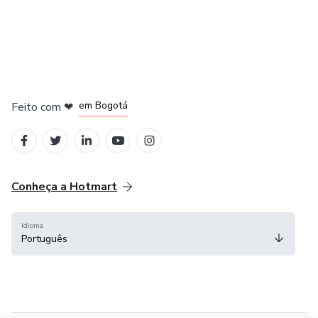
em Amsterdam
em Madrid
em Bogotá
Feito com
❤
em Belo Horizonte
na Cidade do México
Conheça a Hotmart
Idioma
Português