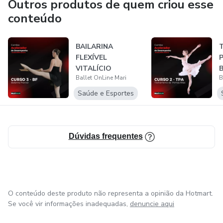
Outros produtos de quem criou esse
conteúdo
BAILARINA
FLEXÍVEL
VITALÍCIO
Ballet OnLine Mari
B
Saúde e Esportes
Dúvidas frequentes
O conteúdo deste produto não representa a opinião da Hotmart.
Se você vir informações inadequadas,
denuncie aqui