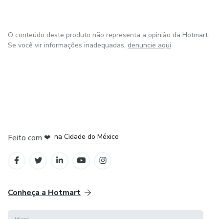
O conteúdo deste produto não representa a opinião da Hotmart.
Se você vir informações inadequadas,
denuncie aqui
em Bogotá
em Amsterdam
em Madrid
na Cidade do México
Feito com
❤
em Belo Horizonte
Conheça a Hotmart