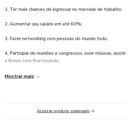
1. Ter mais chances de ingressar no mercado de trabalho;
2. Aumentar seu salário em até 60%;
3. Fazer networking com pessoas do mundo todo;
4. Participar de reuniões e congressos, ouvir músicas, assitir
a filmes sem ficar boiando;
5. Poder viajar para qualquer lugar sem depender de
Mostrar mais
ninguém para aproveitar.
Ao final dessa etapa, você será capaz de:
Acessar produto comprado
1. Apresentar-se e apresentar os outros em inglês;
2. Perguntar e responder sobre aspectos pessoais (de