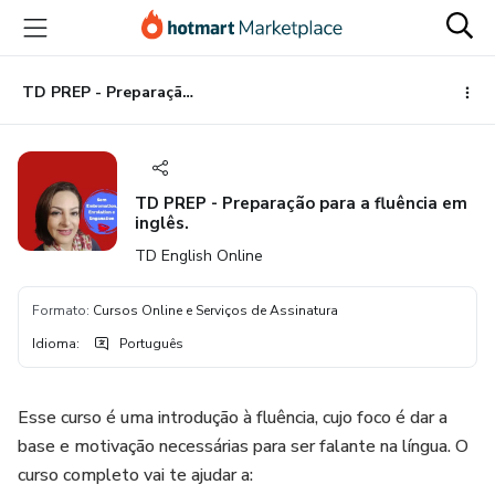
Ir
Ir
Ir
para
para
para
o
o
o
conteúdo
pagamento
rodapé
TD PREP - Preparação para a fluência em inglês.
principal
TD PREP - Preparação para a fluência em
inglês.
TD English Online
Formato
:
Cursos Online e Serviços de Assinatura
Idioma
:
Português
Esse curso é uma introdução à fluência, cujo foco é dar a
base e motivação necessárias para ser falante na língua. O
curso completo vai te ajudar a: