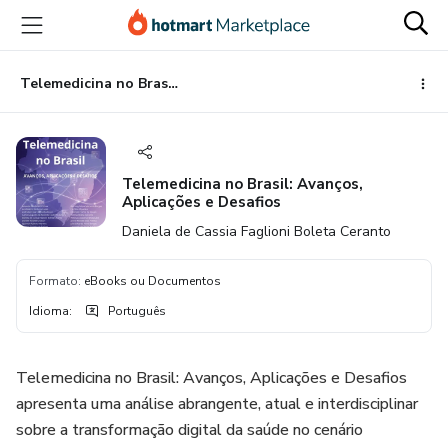
Ir
Ir
Ir
para
para
para
o
o
o
conteúdo
pagamento
rodapé
Telemedicina no Brasil: Avanços, Aplicações e Desafios
principal
Telemedicina no Brasil: Avanços,
Aplicações e Desafios
Daniela de Cassia Faglioni Boleta Ceranto
Formato
:
eBooks ou Documentos
Idioma
:
Português
Telemedicina no Brasil: Avanços, Aplicações e Desafios
apresenta uma análise abrangente, atual e interdisciplinar
sobre a transformação digital da saúde no cenário