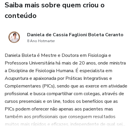
Saiba mais sobre quem criou o
país de dimensões continentais como o Brasil, a
conteúdo
telemedicina surge não apenas como recurso tecnológico,
mas como estratégia essencial para democratizar o acesso
à saúde e reduzir desigualdades.
Daniela de Cassia Faglioni Boleta Ceranto
8 Ano Hotmarter
Com linguagem acessível, embasamento científico e
abordagem prática, esta coletânea é indicada para
Daniela Boleta é Mestre e Doutora em Fisiologia e
profissionais da saúde, estudantes, pesquisadores,
Professora Universitária há mais de 20 anos, onde ministra
gestores e todos aqueles interessados no futuro da
a Disciplina de Fisiologia Humana. É especialista em
medicina e das tecnologias aplicadas ao cuidado humano.
Acupuntura e apaixonada por Práticas Integrativas e
Complementares (PICs), sendo que as exerce em atividade
Uma obra indispensável para compreender os desafios,
profissional e busca compartilhar com colegas, através de
possibilidades e impactos da telemedicina no Brasil
cursos presenciais e on line, todos os benefícios que as
contemporâneo.
PICs podem oferecer não apenas aos pacientes mas
também aos profissionais que conseguem resultados
muitos mais rápidos e eficazes, independente de qual sej...