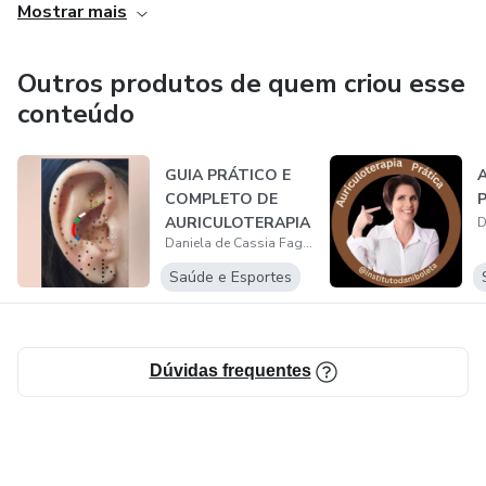
Mostrar mais
Outros produtos de quem criou esse
conteúdo
GUIA PRÁTICO E
A
COMPLETO DE
P
AURICULOTERAPIA
Daniela de Cassia Faglioni Boleta Ceranto
: APRENDA UMA
TÉCN...
Saúde e Esportes
Dúvidas frequentes