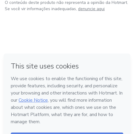
O conteúdo deste produto não representa a opinião da Hotmart.
Se você vir informações inadequadas,
denuncie aqui
em Bogotá
em Amsterdam
em Madrid
na Cidade do México
Feito com
❤
em Belo Horizonte
Conheça a Hotmart
Idioma
Português