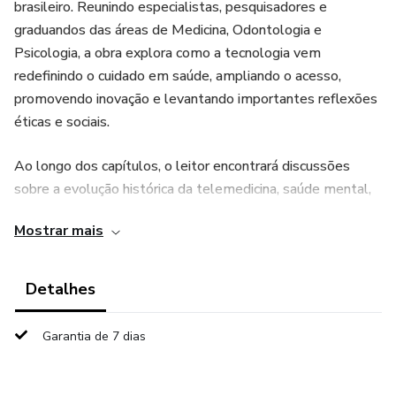
brasileiro. Reunindo especialistas, pesquisadores e
graduandos das áreas de Medicina, Odontologia e
Psicologia, a obra explora como a tecnologia vem
redefinindo o cuidado em saúde, ampliando o acesso,
promovendo inovação e levantando importantes reflexões
éticas e sociais.
Ao longo dos capítulos, o leitor encontrará discussões
sobre a evolução histórica da telemedicina, saúde mental,
cuidados paliativos, pediatria, neurologia, cardiologia,
Mostrar mais
reumatologia e teleodontologia, além de debates
fundamentais sobre regulamentação, responsabilidade
profissional, experiência do paciente e os impactos da
Detalhes
digitalização na prática médica contemporânea.
Garantia de 7 dias
Mais do que apresentar ferramentas tecnológicas, este
livro propõe uma reflexão crítica sobre o equilíbrio entre
inovação e humanização no atendimento remoto. Em um