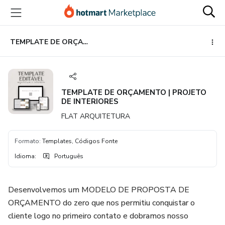
Ir
Ir
Ir
para
para
para
o
o
o
conteúdo
pagamento
rodapé
TEMPLATE DE ORÇAMENTO | PROJETO DE INTERIORES
principal
TEMPLATE DE ORÇAMENTO | PROJETO
DE INTERIORES
FLAT ARQUITETURA
Formato
:
Templates, Códigos Fonte
Idioma
:
Português
Desenvolvemos um MODELO DE PROPOSTA DE
ORÇAMENTO do zero que nos permitiu conquistar o
cliente logo no primeiro contato e dobramos nosso