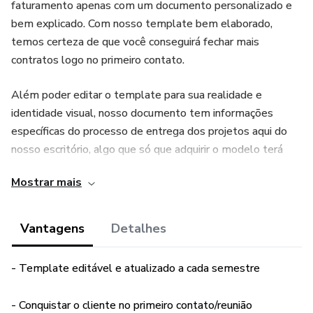
faturamento apenas com um documento personalizado e
bem explicado. Com nosso template bem elaborado,
temos certeza de que você conseguirá fechar mais
contratos logo no primeiro contato.
Além poder editar o template para sua realidade e
identidade visual, nosso documento tem informações
específicas do processo de entrega dos projetos aqui do
nosso escritório, algo que só que adquirir o modelo terá
acesso.
Mostrar mais
Disponibilizamos o link para edição no CANVA, além de um
.pdf com o modelo editável.
Vantagens
Detalhes
BÔNUS: MODELO DE PLACA DE OBRA (PARA
- Template editável e atualizado a cada semestre
APARTAMENTOS) + MENSAGEM A SER ENVIADA
JUNTO COM A PROPOSTA DE ORÇAMENTO
- Conquistar o cliente no primeiro contato/reunião