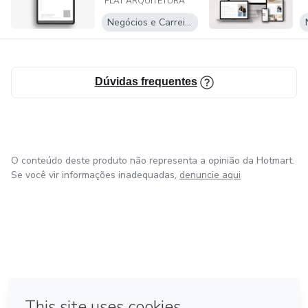
FLAT ARQUITETURA
Negócios e Carreira
Dúvidas frequentes
O conteúdo deste produto não representa a opinião da Hotmart.
Se você vir informações inadequadas,
denuncie aqui
em Amsterdam
em Madrid
em Bogotá
Feito com
❤