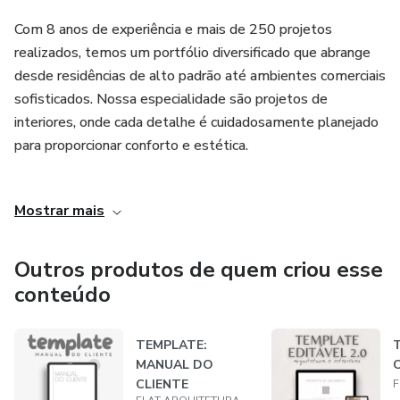
Com 8 anos de experiência e mais de 250 projetos
realizados, temos um portfólio diversificado que abrange
desde residências de alto padrão até ambientes comerciais
sofisticados. Nossa especialidade são projetos de
interiores, onde cada detalhe é cuidadosamente planejado
para proporcionar conforto e estética.
Nossas participações na CasaCor evidenciam nosso
Mostrar mais
compromisso em criar ambientes que encantam e inspiram.
Cada projeto que realizamos é uma nova oportunidade de
contar uma história única, sempre alinhada com a
Outros produtos de quem criou esse
identidade de quem nos contrata.
conteúdo
TEMPLATE:
MANUAL DO
CLIENTE
F