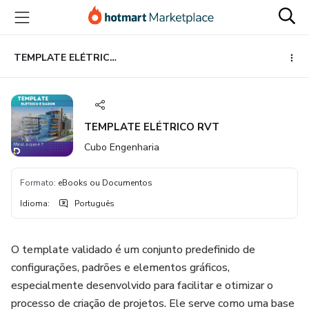
Ir
Ir
Ir
para
para
para
o
o
o
conteúdo
pagamento
rodapé
TEMPLATE ELÉTRICO RVT
principal
TEMPLATE ELÉTRICO RVT
Cubo Engenharia
Formato
:
eBooks ou Documentos
Idioma
:
Português
O template validado é um conjunto predefinido de
configurações, padrões e elementos gráficos,
especialmente desenvolvido para facilitar e otimizar o
processo de criação de projetos. Ele serve como uma base