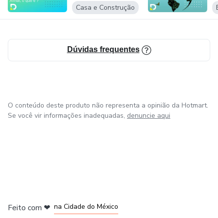
N
Casa e Construção
template pode servir como uma introdução estruturada ao
software, facilitando a curva de aprendizado.
Dúvidas frequentes
O conteúdo deste produto não representa a opinião da Hotmart.
Se você vir informações inadequadas,
denuncie aqui
em Bogotá
em Amsterdam
em Madrid
na Cidade do México
Feito com
❤