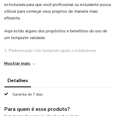
estruturada para que você profissional ou estudante possa
utilizar para começar seus projetos de maneira mais
eficiente.
Aqui estão alguns dos propósitos e benefícios do uso de
um template validado:
1. Padronização: Um template ajuda a estabelecer
padrões consistentes em todos os projetos, garantindo
Mostrar mais
uma aparência profissional e facilitando a colaboração entre
diferentes membros da equipe.
Detalhes
2. Economia de Tempo: Ao começar com um template, os
usuários economizam tempo que seria gasto na criação
Garantia de 7 dias
repetitiva de configurações e elementos comuns a cada
novo projeto. Isso acelera o processo de design.
Para quem é esse produto?