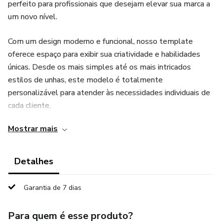
perfeito para profissionais que desejam elevar sua marca a
um novo nível.
Com um design moderno e funcional, nosso template
oferece espaço para exibir sua criatividade e habilidades
únicas. Desde os mais simples até os mais intricados
estilos de unhas, este modelo é totalmente
personalizável para atender às necessidades individuais de
cada cliente.
Mostrar mais
Destaque-se da concorrência com imagens de alta
qualidade, descrições detalhadas dos serviços oferecidos e
até mesmo depoimentos de clientes satisfeitos. Além
Detalhes
disso, este template é fácil de usar e pode ser adaptado
para se adequar à identidade visual exclusiva do seu
Garantia de 7 dias
negócio.
Para quem é esse produto?
Impulsione sua carreira como designer de unhas com nosso