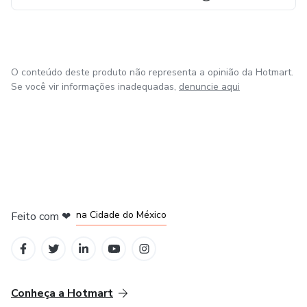
O conteúdo deste produto não representa a opinião da Hotmart.
Se você vir informações inadequadas,
denuncie aqui
em Bogotá
em Amsterdam
em Madrid
na Cidade do México
Feito com
❤
em Belo Horizonte
Conheça a Hotmart