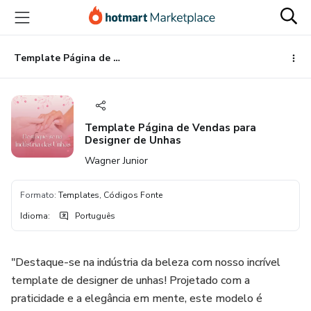
Ir
Ir
Ir
para
para
para
o
o
o
conteúdo
pagamento
rodapé
Template Página de Vendas para Designer de Unhas
principal
Template Página de Vendas para
Designer de Unhas
Wagner Junior
Formato
:
Templates, Códigos Fonte
Idioma
:
Português
"Destaque-se na indústria da beleza com nosso incrível
template de designer de unhas! Projetado com a
praticidade e a elegância em mente, este modelo é