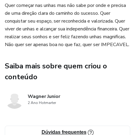
Quer começar nas unhas mas não sabe por onde e precisa
template profissional e comece a impressionar seus
de uma direção clara do caminho do sucesso. Quer
clientes desde o primeiro clique. Não perca a oportunidade
conquistar seu espaço, ser reconhecida e valorizada. Quer
de transformar sua paixão em um negócio de sucesso!"
viver de unhas e alcançar sua independência financeira. Quer
realizar seus sonhos e ser feliz fazendo unhas magnificas.
Não quer ser apenas boa no que faz, quer ser IMPECAVEL.
Saiba mais sobre quem criou o
conteúdo
Wagner Junior
2 Ano Hotmarter
Dúvidas frequentes