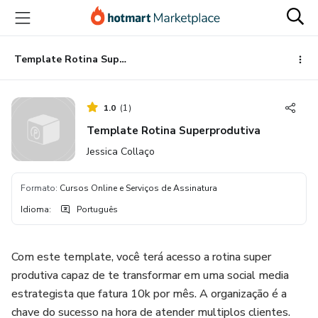
Ir
Ir
Ir
para
para
para
o
o
o
conteúdo
pagamento
rodapé
Template Rotina Superprodutiva
principal
1.0
(
1
)
Template Rotina Superprodutiva
Jessica Collaço
Formato
:
Cursos Online e Serviços de Assinatura
Idioma
:
Português
Com este template, você terá acesso a rotina super
produtiva capaz de te transformar em uma social media
estrategista que fatura 10k por mês. A organização é a
chave do sucesso na hora de atender multiplos clientes.