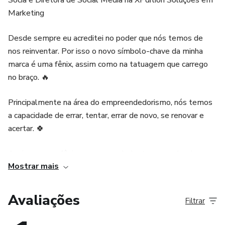
Sócia e Diretora de Social Media na XPdition Soluções em
Marketing
Desde sempre eu acreditei no poder que nós temos de
nos reinventar. Por isso o novo símbolo-chave da minha
marca é uma fênix, assim como na tatuagem que carrego
no braço. 🔥
Principalmente na área do empreendedorismo, nós temos
a capacidade de errar, tentar, errar de novo, se renovar e
acertar. 🍀
Assim como a fênix, o empreendedor tem o poder de
Mostrar mais
ressurgir das cinzas, mesmo depois de uma grande queda
ou rasteira, e fazer ainda melhor do que fazia antes.
Avaliações
Filtrar
Altos e baixos, assim é a vida de quem tem coragem de
empreender. ✨