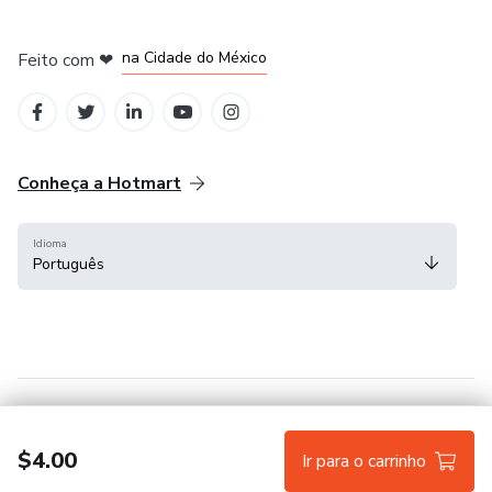
em Bogotá
em Amsterdam
em Madrid
na Cidade do México
Feito com
❤
em Belo Horizonte
Conheça a Hotmart
Idioma
Português
Central de ajuda
Termos
Privacidade
Cookies
$4.00
Ir para o carrinho
Hotmart — 2011-2026 © Todos os direitos reservados.