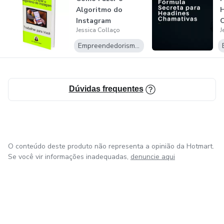
Algoritmo do
H
Instagram
C
Jessica Collaço
J
Trabalhar para
Você
Empreendedorismo Digital
Dúvidas frequentes
O conteúdo deste produto não representa a opinião da Hotmart.
Se você vir informações inadequadas,
denuncie aqui