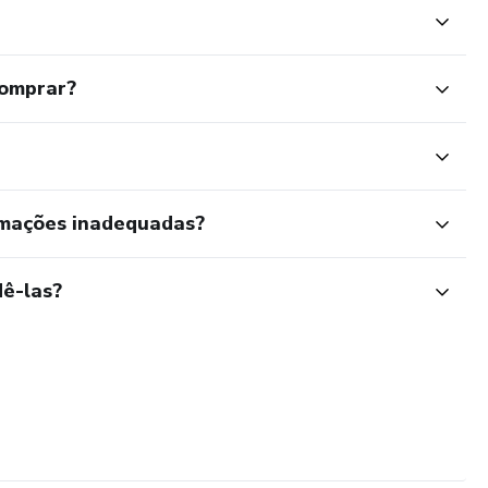
comprar?
rmações inadequadas?
ê-las?