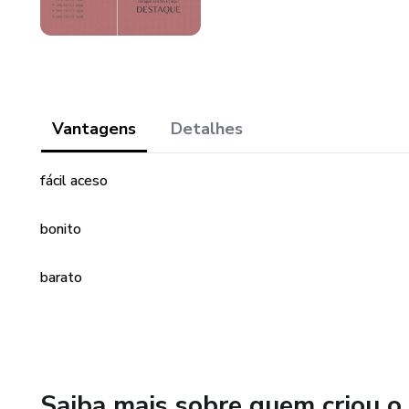
Vantagens
Detalhes
fácil aceso
bonito
barato
Saiba mais sobre quem criou o