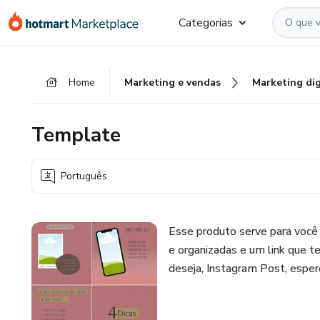
Ir
Ir
Ir
Categorias
para
para
para
o
o
o
conteúdo
pagamento
rodapé
Home
Marketing e vendas
Marketing dig
principal
Template
Português
Esse produto serve para você 
e organizadas e um link que t
deseja, Instagram Post, espe