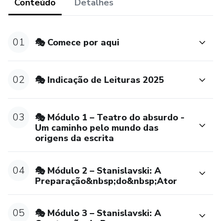
expressão corporal, variações de tom e interpretação, e
Conteúdo
Detalhes
descubra um mundo de possibilidades dentro de você!
🎭 Módulo 3 – Um Diálogo Entre Dionísio e Sócrates
01
🎭 Comece por aqui
Descubra a conexão entre arte e filosofia e apaixone-se
pela arte do bem pensar! Este curso é ideal para quem
02
🎭 Indicação de Leituras 2025
deseja compreender os fundamentos do pensamento
filosófico e sua relação com a mitologia, a teoria do
conhecimento, a ética clássica e a estética. Mesmo sem
03
🎭 Módulo 1 – Teatro do absurdo -
experiência anterior, você poderá acompanhar as aulas com
Um caminho pelo mundo das
origens da escrita
tranquilidade e mergulhar no universo dos grandes
filósofos.
04
🎭 Módulo 2 – Stanislavski: A
Preparação&nbsp;do&nbsp;Ator
05
🎭 Módulo 3 – Stanislavski: A