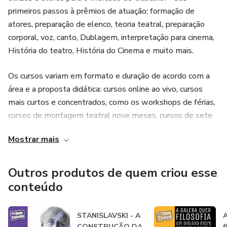
primeiros passos à prêmios de atuação: formação de
atores, preparação de elenco, teoria teatral, preparação
corporal, voz, canto, Dublagem, interpretação para cinema,
História do teatro, História do Cinema e muito mais.
Os cursos variam em formato e duração de acordo com a
área e a proposta didática: cursos online ao vivo, cursos
mais curtos e concentrados, como os workshops de férias,
cursos de montagem teatral nove meses, cursos de sete
meses para primeiras oficinas de teatro, cursos semestrais,
Mostrar mais
cursos anuais de formação livre e os cursos Técnicos. Um
catálogo com mais de 12 cursos oferecidos durante todo o
ano na cidade de São Paulo e on-line pra todo o mundo.
Outros produtos de quem criou esse
conteúdo
As didáticas, autorais e inovadoras, combinam teoria
fundamental com prática intensiva. O corpo docente é
STANISLAVSKI - A
A
composto por professores realizadores. Todos os anos e o
CONSTRUÇÃO DA
f