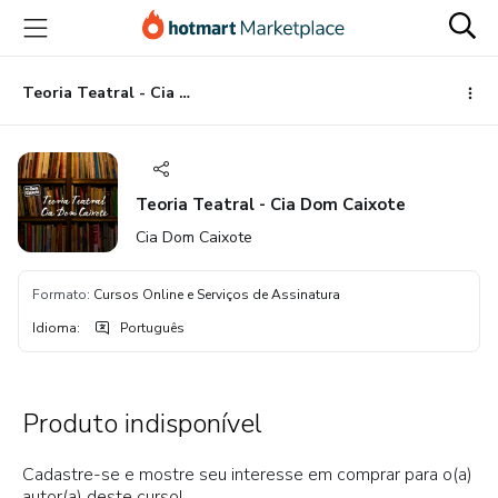
Ir
Ir
Ir
para
para
para
o
o
o
conteúdo
pagamento
rodapé
Teoria Teatral - Cia Dom Caixote
principal
Teoria Teatral - Cia Dom Caixote
Cia Dom Caixote
Formato
:
Cursos Online e Serviços de Assinatura
Idioma
:
Português
Produto indisponível
Cadastre-se e mostre seu interesse em comprar para o(a)
autor(a) deste curso!