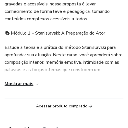
gravadas e acessíveis, nossa proposta é levar
conhecimento de forma leve e pedagógica, tornando
conteúdos complexos acessíveis a todos.
🎭 Módulo 1 – Stanislavski: A Preparação do Ator
Estude a teoria e a prática do método Stanislavski para
aprofundar sua atuação. Neste curso, você aprenderá sobre
composição interior, memória emotiva, intimidade com as
palavras e as forças internas que constroem um
personagem.
Mostrar mais
🎭 Módulo 2 – Stanislavski: A Construção da Personagem
Voltado para atores e não atores, este curso apresenta os
Acessar produto comprado
fundamentos da atuação segundo Constantin Stanislavski.
Aprofunde-se na construção de personagens, composição,