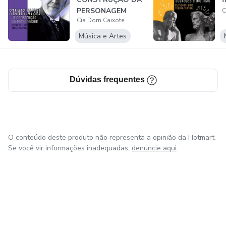
ano inteiro a Cia Dom Caixote realiza uma série de eventos
PERSONAGEM
C
abertos ao público.
Cia Dom Caixote
Música e Artes
Dúvidas frequentes
O conteúdo deste produto não representa a opinião da Hotmart.
Se você vir informações inadequadas,
denuncie aqui